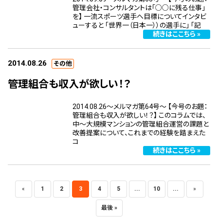
管理会社・コンサルタントは「○○に残る仕事」
を】 一流スポーツ選手へ目標についてインタビ
ューすると ｢世界一（日本一））の選手に｣ ｢記
続きはここちら »
2014.08.26
その他
管理組合も収入が欲しい！？
2014.08.26～メルマガ第64号～ 【今号のお題：
管理組合も収入が欲しい！？】 このコラムでは、
中～大規模マンションの管理組合運営の課題と
改善提案について、これまでの経験を踏まえた
コ
続きはここちら »
«
1
2
3
4
5
...
10
...
»
最後 »