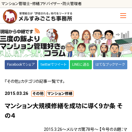
マンション管理士・修繕アドバイザー・防火管理者
トップ
管理士の活用方法
ご利用の流れ »
導入に向けた手続き »
Facebookでシェア
twitterでツイート
LINEに送る
はてなブックマーク
サービス一覧
『その他』カテゴリの記事一覧です。
管理組合運営
2015.03.26
その他
マンション修繕
メルの理事会アドバイザー »
マンション大規模修繕を成功に導く９か条 そ
メルのプロ理事長 »
の４
新人管理士顧問サービス
2015.3.26～メルマガ第78号～ 【今号のお題：マ