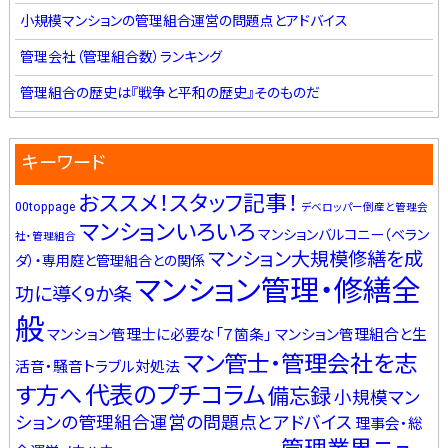
小規模マンションの管理組合運営の問題点とアドバイス
管理会社（管理組合数）ランキング
管理組合の歴史は『戦争と平和の歴史』そのものだ
キーワード
おススメ！スタッフ記事！
00toppage
デベロッパー倒産と管理会
マンションいろいろ
マンションバルコニー（ベラン
社・管理組合
マンション大規模修繕を成
ダ）・専用庭と管理組合との関係
マンション管理・修繕全
功に導く9か条
般
マンション管理士に必要な「７箇条」
マンション管理組合と生
マン管士・管理会社を志
活音・騒音トラブル対処法
代表のプチコラム
す方へ
備忘録
小規模マン
ションの管理組合運営の問題点とアドバイス
理事会・総