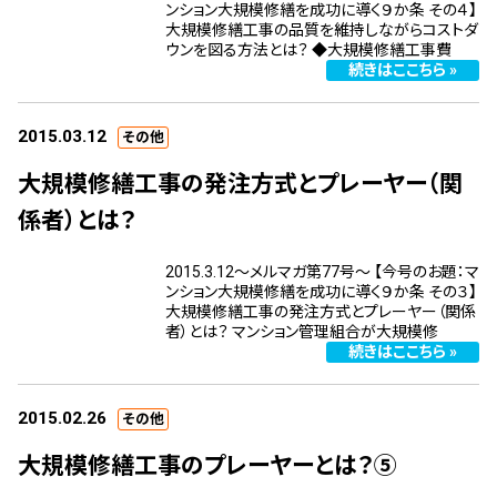
ンション大規模修繕を成功に導く９か条 その４】
管理契約見直しドクター »
大規模修繕工事の品質を維持しながらコストダ
ウンを図る方法とは？ ◆大規模修繕工事費
管理費カイゼン隊 »
続きはここちら »
建物・設備維持
2015.03.12
その他
長期修繕カウンセリングサービス »
大規模修繕工事の発注方式とプレーヤー（関
大規模修繕のご意見番 »
係者）とは？
メルの防火管理者
2015.3.12～メルマガ第77号～ 【今号のお題：マ
ンション大規模修繕を成功に導く９か条 その３】
大規模修繕工事の発注方式とプレーヤー（関係
無料よろづ相談
者）とは？ マンション管理組合が大規模修
続きはここちら »
会社案内
会社概要
2015.02.26
その他
代表挨拶 »
大規模修繕工事のプレーヤーとは？⑤
経営理念 »