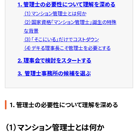
1．管理士の必要性について理解を深める
管理契約見直しドクター »
（1）マンション管理士とは何か
管理費カイゼン隊 »
（2）国家資格「マンション管理士」誕生の特殊
な背景
建物・設備維持
（3）「そこにいる」だけでコストダウン
長期修繕カウンセリングサービス »
（4）デキる理事長こそ管理士を必要とする
大規模修繕のご意見番 »
2．理事会で検討をスタートする
3． 管理士事務所の候補を選ぶ
メルの防火管理者
無料よろづ相談
1．管理士の必要性について理解を深める
会社案内
会社概要
（1）マンション管理士とは何か
代表挨拶 »
経営理念 »