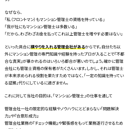
なぜなら、
「私（フロントマン）もマンション管理士の資格を持っている」
「我が社にもマンション管理士は多数いる」
「だから、わざわざお金を払ってこれ以上管理士を増やす必要はない」
といった具合に
横やりを入れる管理会社がある
からです。自分たち以
外にマンション管理の専門知識や経験を持ったプロが入ることで『不都
合な真実』が暴かれるのはいろいろ都合が悪いのでしょう。確かに管理
会社にも管理士資格の保有者がたくさんいます。しかし、それは管理士
が本来求められる役割を果たすためではなく、「一定の知識を持ってい
る証拠」代りにしているに過ぎません。
これに対して当社の目的は、「マンション管理士」の仕事を通して
管理会社一社の限定的な経験やノウハウにとどまらない「問題解決
力』や『合意形成力』
管理会社業務の『チェック機能』や緊張感をもって業務遂行させるため