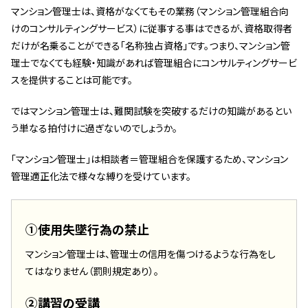
マンション管理士は、資格がなくてもその業務（マンション管理組合向
スタッフ紹介 »
けのコンサルティングサービス）に従事する事はできるが、資格取得者
だけが名乗ることができる「名称独占資格」です。つまり、マンション管
実績・お客様の声
理士でなくても経験・知識があれば管理組合にコンサルティングサービ
スを提供することは可能です。
よくあるご質問
ではマンション管理士は、難関試験を突破するだけの知識があるとい
う単なる拍付けに過ぎないのでしょうか。
コラム
「マンション管理士」は相談者＝管理組合を保護するため、マンション
管理適正化法で様々な縛りを受けています。
①使用失墜行為の禁止
マンション管理士は、管理士の信用を傷つけるような行為をし
てはなりません（罰則規定あり）。
②講習の受講