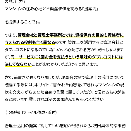
の『抑止力』
マンションの住み心地と不動産価値を高める『提案力』
を提供することです。
つまり、
管理会社と管理士事務所とでは、資格保有の目的も資格者に
与えられる役割も全く異なる
のです。管理士を活用すると管理会社と
ダブルコストになるのではないか、と心配される方がいらっしゃいます
が、
同一サービスに2回お金を支払うという意味のダブルコストには
決してならない
ことがおわかりいただけると思います。
さて、前置きが長くなりましたが、理事会の場で管理士の活用について
議論する際には、本サイトに書かれた内容を、できればマンションの現
状を交えながらあなた自身の言葉で話していただくと伝わるものがあ
ると思います。難しければそのまま読んでもらってください
（⇒配布用ファイル作成・添付）
管理士活用の提案に対していい感触が得られたら、次回具体的な事務