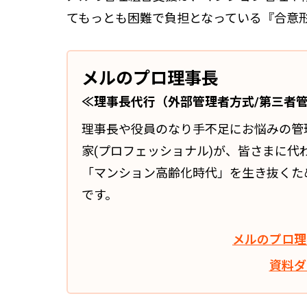
管理契約見直しドクター »
てもっとも困難で負担となっている『合意
管理費カイゼン隊 »
メルのプロ理事長
建物・設備維持
≪理事長代行（外部管理者方式/第三者
メルの防火管理者
理事長や役員のなり手不足にお悩みの管
無料よろづ相談
家(プロフェッショナル)が、皆さまに
「マンション高齢化時代」を生き抜くた
会社案内
です。
会社概要
代表挨拶 »
メルのプロ理
経営理念 »
資料ダ
スタッフ紹介 »