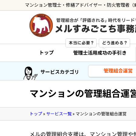
マンション管理士・修繕アドバイザー・防火管理者
（
トップ
管理士の活用方法
トップ
管理士活用成功の手引き
ご利用の流れ »
導入に向けた手続き »
管理組合運営
サービスカテゴリ
サービス一覧
マンションの管理組合運
管理組合運営
メルの理事会アドバイザー »
トップ
»
サービス一覧
»
マンションの管理組合運営
メルのプロ理事長 »
新人管理士顧問サービス
メルの管理組合支援は、マンション管理や