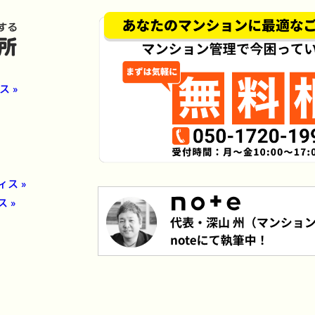
 »
ス »
 »