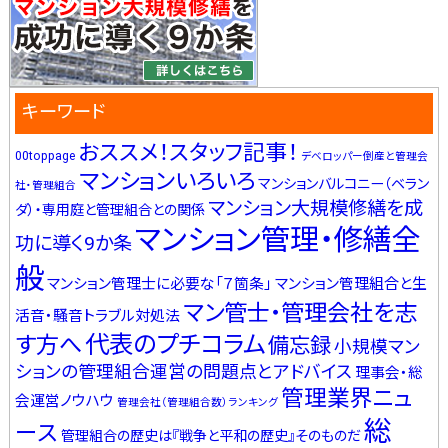
キーワード
おススメ！スタッフ記事！
00toppage
デベロッパー倒産と管理会
マンションいろいろ
マンションバルコニー（ベラン
社・管理組合
マンション大規模修繕を成
ダ）・専用庭と管理組合との関係
マンション管理・修繕全
功に導く9か条
般
マンション管理士に必要な「７箇条」
マンション管理組合と生
マン管士・管理会社を志
活音・騒音トラブル対処法
代表のプチコラム
す方へ
備忘録
小規模マン
ションの管理組合運営の問題点とアドバイス
理事会・総
管理業界ニュ
会運営ノウハウ
管理会社（管理組合数）ランキング
総
ース
管理組合の歴史は『戦争と平和の歴史』そのものだ