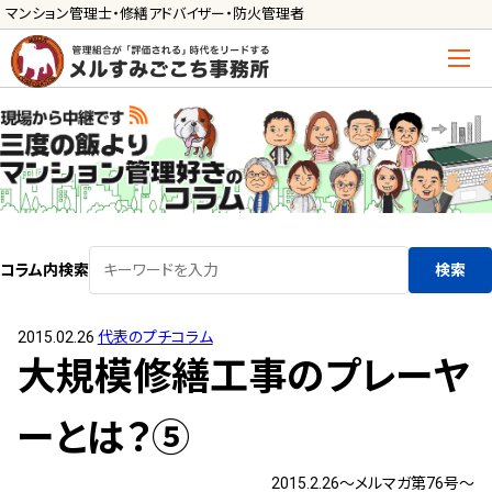
マンション管理士・修繕アドバイザー・防火管理者
トップ
管理士の活用方法
ご利用の流れ »
導入に向けた手続き »
コラム内検索
検索
サービス一覧
2015.02.26
代表のプチコラム
管理組合運営
大規模修繕工事のプレーヤ
メルの理事会アドバイザー »
メルのプロ理事長 »
ーとは？⑤
新人管理士顧問サービス
2015.2.26～メルマガ第76号～