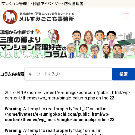
マンション管理士・修繕アドバイザー・防火管理者
トップ
管理士の活用方法
ご利用の流れ »
導入に向けた手続き »
コラム内検索
検索
サービス一覧
2017.04.19
/home/livetest/e-sumigokochi.com/public_html/wp-
管理組合運営
content/themes/wp_meru/single-column.php on line
22
メルの理事会アドバイザー »
Warning
: Attempt to read property "cat_ID" on null in
/home/livetest/e-sumigokochi.com/public_html/wp-
メルのプロ理事長 »
content/themes/wp_meru/single-column.php
on line
23
新人管理士顧問サービス
Warning
: Attempt to read property "slug" on null in