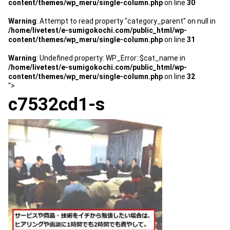
content/themes/wp_meru/single-column.php
on line
30
スタッフ紹介 »
Warning
: Attempt to read property "category_parent" on null in
/home/livetest/e-sumigokochi.com/public_html/wp-
content/themes/wp_meru/single-column.php
on line
31
実績・お客様の声
Warning
: Undefined property: WP_Error::$cat_name in
/home/livetest/e-sumigokochi.com/public_html/wp-
よくあるご質問
content/themes/wp_meru/single-column.php
on line
32
">
c7532cd1-s
コラム