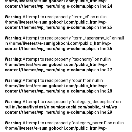
/home/livetest/e-sumigokochi.com/public_html/wp-
管理契約見直しドクター »
content/themes/wp_meru/single-column.php
on line
24
管理費カイゼン隊 »
Warning
: Attempt to read property "term_id" on null in
/home/livetest/e-sumigokochi.com/public_html/wp-
content/themes/wp_meru/single-column.php
on line
25
建物・設備維持
Warning
: Attempt to read property "term_taxonomy_id" on null
長期修繕カウンセリングサービス »
in
/home/livetest/e-sumigokochi.com/public_html/wp-
content/themes/wp_meru/single-column.php
on line
26
大規模修繕のご意見番 »
Warning
: Attempt to read property "taxonomy" on null in
/home/livetest/e-sumigokochi.com/public_html/wp-
content/themes/wp_meru/single-column.php
on line
27
メルの防火管理者
Warning
: Attempt to read property "count" on null in
無料よろづ相談
/home/livetest/e-sumigokochi.com/public_html/wp-
content/themes/wp_meru/single-column.php
on line
28
会社案内
Warning
: Attempt to read property "category_description" on
null in
/home/livetest/e-sumigokochi.com/public_html/wp-
会社概要
content/themes/wp_meru/single-column.php
on line
29
代表挨拶 »
Warning
: Attempt to read property "category_parent" on null in
/home/livetest/e-sumigokochi.com/public_html/wp-
経営理念 »