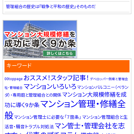
管理組合の歴史は『戦争と平和の歴史』そのものだ
キーワード
おススメ！スタッフ記事！
00toppage
デベロッパー倒産と管理会
マンションいろいろ
マンションバルコニー（ベラン
社・管理組合
マンション大規模修繕を成
ダ）・専用庭と管理組合との関係
マンション管理・修繕全
功に導く9か条
般
マンション管理士に必要な「７箇条」
マンション管理組合と生
マン管士・管理会社を志
活音・騒音トラブル対処法