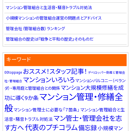
マンション管理組合と生活音・騒音トラブル対処法
小規模マンションの管理組合運営の問題点とアドバイス
管理会社（管理組合数）ランキング
管理組合の歴史は『戦争と平和の歴史』そのものだ
キーワード
おススメ！スタッフ記事！
00toppage
デベロッパー倒産と管理会
マンションいろいろ
マンションバルコニー（ベラン
社・管理組合
マンション大規模修繕を成
ダ）・専用庭と管理組合との関係
マンション管理・修繕全
功に導く9か条
般
マンション管理士に必要な「７箇条」
マンション管理組合と生
マン管士・管理会社を志
活音・騒音トラブル対処法
代表のプチコラム
す方へ
備忘録
小規模マン