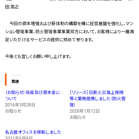
田 高之
スタッフ紹介 »
今回の資本増強および新体制の構築を機に経営基盤を強化し、マン
実績・お客様の声
ション管理事業、防火管理事業事業双方において、お客様により一層満
足いただけるサービスの提供に努めて参ります。
よくあるご質問
今後とも宜しくお願い申し上げます。
コラム
関連
（お知らせ）役員及び資本金に
［リリース］日新火災海上保険
ついて
等と業務提携しました（防火管
2016年3月28日
理）
お知らせ
2020年1月12日
お知らせ
名古屋オフィスを移転しました
2021年6月8日