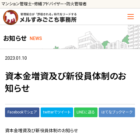
マンション管理士・修繕アドバイザー・防火管理者
トップ
お知らせ
NEWS
管理士の活用方法
ご利用の流れ »
2023.01.10
導入に向けた手続き »
資本金増資及び新役員体制のお
サービス一覧
知らせ
管理組合運営
メルの理事会アドバイザー »
Facebookでシェア
twitterでツイート
LINEに送る
はてなブックマーク
メルのプロ理事長 »
資本金増資及び新役員体制のお知らせ
新人管理士顧問サービス