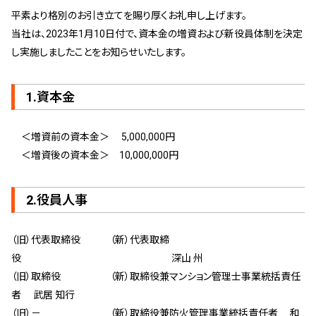
管理契約見直しドクター »
平素より格別のお引き立てを賜り厚くお礼申し上げます。
当社は、2023年1月10日付で、資本金の増資および新役員体制を決定
管理費カイゼン隊 »
し実施しましたことをお知らせいたします。
建物・設備維持
1.資本金
長期修繕カウンセリングサービス »
大規模修繕のご意見番 »
＜増資前の資本金＞ 5,000,000円
＜増資後の資本金＞ 10,000,000円
メルの防火管理者
2.役員人事
無料よろづ相談
（旧）代表取締役 （新）代表取締
会社案内
役 深山 州
会社概要
（旧）取締役 （新）取締役兼マンション管理士事業統括責任
代表挨拶 »
者 武居 知行
経営理念 »
（旧）－ （新）取締役兼防火管理事業統括責任者 和