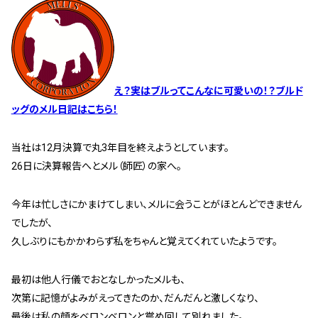
管理契約見直しドクター »
管理費カイゼン隊 »
建物・設備維持
え？実はブルってこんなに可愛いの！？ブルド
長期修繕カウンセリングサービス »
ッグのメル日記はこちら！
大規模修繕のご意見番 »
当社は12月決算で丸3年目を終えようとしています。
26日に決算報告へとメル（師匠）の家へ。
メルの防火管理者
無料よろづ相談
今年は忙しさにかまけてしまい、メルに会うことがほとんどできません
でしたが、
久しぶりにもかかわらず私をちゃんと覚えてくれていたようです。
会社案内
会社概要
最初は他人行儀でおとなしかったメルも、
代表挨拶 »
次第に記憶がよみがえってきたのか、だんだんと激しくなり、
経営理念 »
最後は私の顔をベロンベロンと嘗め回して別れました。