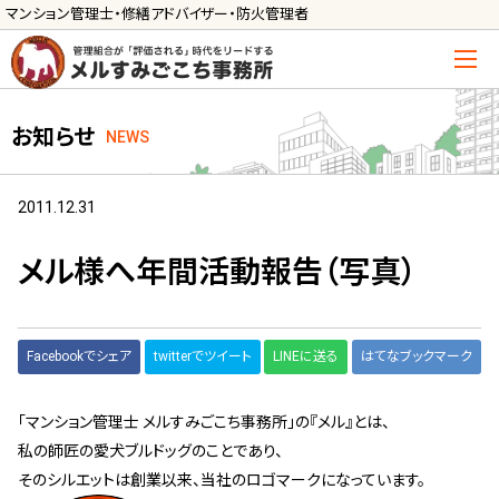
マンション管理士・修繕アドバイザー・防火管理者
トップ
お知らせ
NEWS
管理士の活用方法
ご利用の流れ »
2011.12.31
導入に向けた手続き »
メル様へ年間活動報告（写真）
サービス一覧
管理組合運営
Facebookでシェア
twitterでツイート
LINEに送る
はてなブックマーク
メルの理事会アドバイザー »
「マンション管理士 メルすみごこち事務所」の『メル』とは、
メルのプロ理事長 »
私の師匠の愛犬ブルドッグのことであり、
新人管理士顧問サービス
そのシルエットは創業以来、当社のロゴマークになっています。