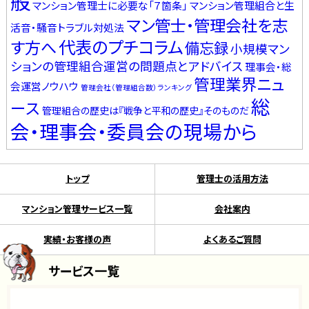
般
マンション管理士に必要な「７箇条」
マンション管理組合と生
マン管士・管理会社を志
活音・騒音トラブル対処法
代表のプチコラム
す方へ
備忘録
小規模マン
ションの管理組合運営の問題点とアドバイス
理事会・総
管理業界ニュ
会運営ノウハウ
管理会社（管理組合数）ランキング
総
ース
管理組合の歴史は『戦争と平和の歴史』そのものだ
会・理事会・委員会の現場から
トップ
管理士の活用方法
マンション管理サービス一覧
会社案内
実績・お客様の声
よくあるご質問
サービス一覧