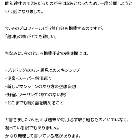
昨年途中まで2名だったのが今は6名となったため、一度公開しようと
管理契約見直しドクター »
いう話になりました。
管理費カイゼン隊 »
で、そのプロフィールに当然自分も掲載するのですが、
建物・設備維持
「趣味」の欄がとても難しい。
長期修繕カウンセリングサービス »
ちなみに、今のところ掲載予定の趣味欄には、
大規模修繕のご意見番 »
・ブルドッグのメル・愚息とのスキンシップ
メルの防火管理者
・温泉・スーパー銭湯巡り
・新しいマンションのあり方の空想妄想
無料よろづ相談
・野宿、ツーリング（あてのない旅）
・どこまでも続く雲を眺めること
会社案内
会社概要
と書きましたが、例えば週末や毎月必ず取り組むものとかではなく、
代表挨拶 »
凝っている訳でもありません。
かなり無理して書いている感があります。
経営理念 »