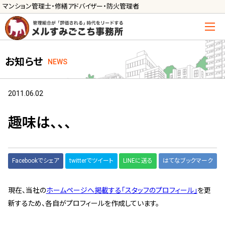
マンション管理士・修繕アドバイザー・防火管理者
トップ
お知らせ
NEWS
管理士の活用方法
ご利用の流れ »
2011.06.02
導入に向けた手続き »
趣味は、、、
サービス一覧
管理組合運営
Facebookでシェア
twitterでツイート
LINEに送る
はてなブックマーク
メルの理事会アドバイザー »
現在、当社の
ホームページへ掲載する「スタッフのプロフィール」
を更
メルのプロ理事長 »
新するため、各自がプロフィールを作成しています。
新人管理士顧問サービス