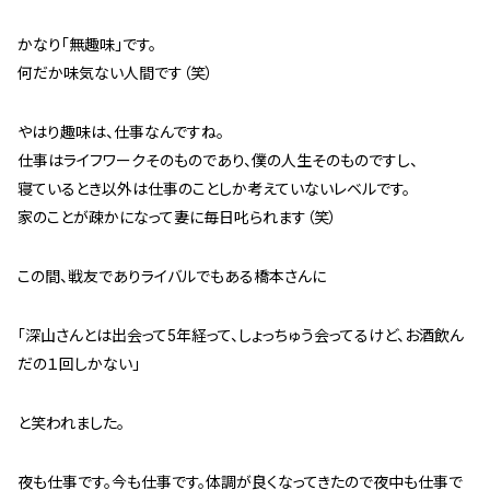
スタッフ紹介 »
かなり「無趣味」です。
何だか味気ない人間です（笑）
実績・お客様の声
やはり趣味は、仕事なんですね。
よくあるご質問
仕事はライフワークそのものであり、僕の人生そのものですし、
寝ているとき以外は仕事のことしか考えていないレベルです。
コラム
家のことが疎かになって妻に毎日叱られます（笑）
この間、戦友でありライバルでもある橋本さんに
「深山さんとは出会って5年経って、しょっちゅう会ってるけど、お酒飲ん
だの１回しかない」
と笑われました。
夜も仕事です。今も仕事です。体調が良くなってきたので夜中も仕事で