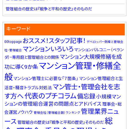
管理組合の歴史は『戦争と平和の歴史』そのものだ
キーワード
おススメ！スタッフ記事！
00toppage
デベロッパー倒産と管理会
マンションいろいろ
マンションバルコニー（ベラン
社・管理組合
マンション大規模修繕を成
ダ）・専用庭と管理組合との関係
マンション管理・修繕全
功に導く9か条
般
マンション管理士に必要な「７箇条」
マンション管理組合と生
マン管士・管理会社を志
活音・騒音トラブル対処法
代表のプチコラム
す方へ
備忘録
小規模マン
ションの管理組合運営の問題点とアドバイス
理事会・総
管理業界ニュ
会運営ノウハウ
管理会社（管理組合数）ランキング
総
ース
管理組合の歴史は『戦争と平和の歴史』そのものだ