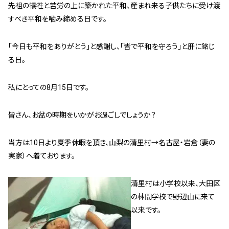
先祖の犠牲と苦労の上に築かれた平和、産まれ来る子供たちに受け渡
管理契約見直しドクター »
すべき平和を噛み締める日です。
管理費カイゼン隊 »
｢今日も平和をありがとう｣と感謝し、｢皆で平和を守ろう｣と肝に銘じ
建物・設備維持
る日。
長期修繕カウンセリングサービス »
私にとっての8月15日です。
大規模修繕のご意見番 »
皆さん、お盆の時期をいかがお過ごしでしょうか？
メルの防火管理者
当方は10日より夏季休暇を頂き、山梨の清里村→名古屋・岩倉（妻の
無料よろづ相談
実家）へ着ております。
会社案内
清里村は小学校以来、大田区
会社概要
の林間学校で野辺山に来て
代表挨拶 »
以来です。
経営理念 »