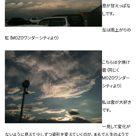
息が甘えっぱな
しです。
左は雨上がりの
虹（MOZOワンダーシティより）
こちらは夕焼け
雲（同じく
MOZOワンダー
シティより）
私は雲が大好き
です。
一見して変化が
ないように見えて少しずつ姿形を変えていくのが、まるで人生のようで