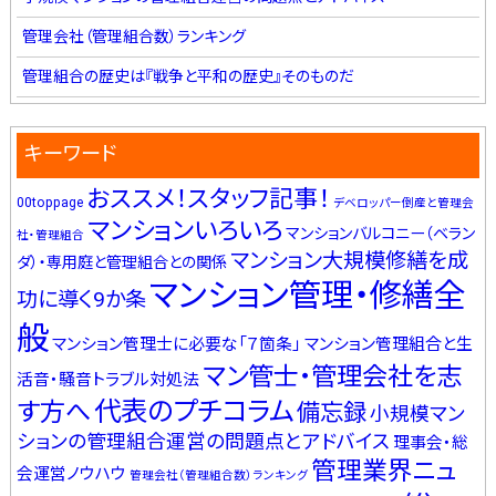
管理会社（管理組合数）ランキング
管理組合の歴史は『戦争と平和の歴史』そのものだ
キーワード
おススメ！スタッフ記事！
00toppage
デベロッパー倒産と管理会
マンションいろいろ
マンションバルコニー（ベラン
社・管理組合
マンション大規模修繕を成
ダ）・専用庭と管理組合との関係
マンション管理・修繕全
功に導く9か条
般
マンション管理士に必要な「７箇条」
マンション管理組合と生
マン管士・管理会社を志
活音・騒音トラブル対処法
代表のプチコラム
す方へ
備忘録
小規模マン
ションの管理組合運営の問題点とアドバイス
理事会・総
管理業界ニュ
会運営ノウハウ
管理会社（管理組合数）ランキング