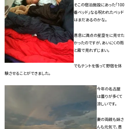
そこの宿泊施設にあった｢100
スタッフ紹介 »
番ベッド｣なる呪われたベッド
はまだあるのかな。
実績・お客様の声
愚息に満点の星空をに見せた
よくあるご質問
かったのですが、あいにくの雨
と霧で見れずじまい。
コラム
でもテントを張って野宿を体
験させることができました。
今年の名古屋
は曇りが多くて
涼しいです。
妻の両親も妹さ
んも元気で、愚