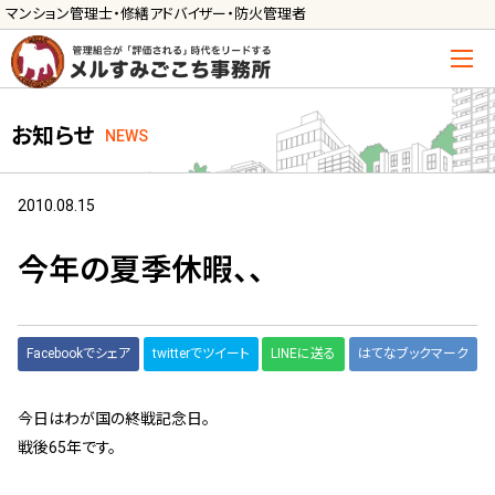
マンション管理士・修繕アドバイザー・防火管理者
トップ
お知らせ
NEWS
管理士の活用方法
ご利用の流れ »
2010.08.15
導入に向けた手続き »
今年の夏季休暇、、
サービス一覧
管理組合運営
Facebookでシェア
twitterでツイート
LINEに送る
はてなブックマーク
メルの理事会アドバイザー »
今日はわが国の終戦記念日。
メルのプロ理事長 »
戦後65年です。
新人管理士顧問サービス