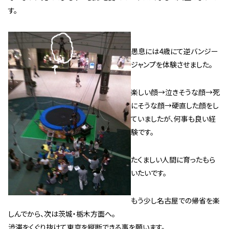
す。
愚息には4歳にて逆バンジー
ジャンプを体験させました。
楽しい顔→泣きそうな顔→死
にそうな顔→硬直した顔をし
ていましたが、何事も良い経
験です。
たくましい人間に育ったもら
いたいです。
もう少し名古屋での帰省を楽
しんでから、次は茨城・栃木方面へ。
渋滞をくぐり抜けて東京を縦断できる事を願います。