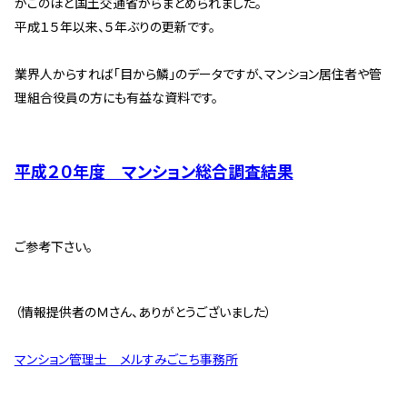
がこのほど国土交通省からまとめられました。
管理契約見直しドクター »
平成１５年以来、５年ぶりの更新です。
管理費カイゼン隊 »
業界人からすれば「目から鱗」のデータですが、マンション居住者や管
理組合役員の方にも有益な資料です。
建物・設備維持
長期修繕カウンセリングサービス »
大規模修繕のご意見番 »
平成２０年度 マンション総合調査結果
メルの防火管理者
ご参考下さい。
無料よろづ相談
（情報提供者のＭさん、ありがとうございました）
会社案内
会社概要
マンション管理士 メルすみごこち事務所
代表挨拶 »
経営理念 »