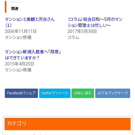
スタッフ紹介 »
関連
マンションと美観と河合さん
（コラム）総会日和～5月のマン
（１）
ション管理士は忙しい～
実績・お客様の声
2006年11月11日
2017年5月30日
マンション修繕
コラム
よくあるご質問
マンション新規入居者へ「用意」
はできていますか？
コラム
2015年4月25日
マンション修繕
Facebookでシェア
twitterでツイート
LINEに送る
はてなブックマーク
カテゴリ