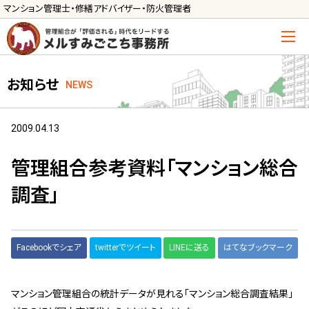
マンション管理士・修繕アドバイザー・防火管理者
トップ
お知らせ
NEWS
管理士の活用方法
ご利用の流れ »
2009.04.13
導入に向けた手続き »
管理組合参考資料「マンション総合
サービス一覧
調査」
管理組合運営
メルの理事会アドバイザー »
Facebookでシェア
twitterでツイート
LINEに送る
はてなブックマーク
メルのプロ理事長 »
新人管理士顧問サービス
マンション管理組合の統計データが見れる「マンション総合調査結果」