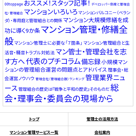
おススメ！スタッフ記事！
00toppage
デベロッパー倒産と管理会
マンションいろいろ
マンションバルコニー（ベラン
社・管理組合
マンション大規模修繕を成
ダ）・専用庭と管理組合との関係
マンション管理・修繕全
功に導く9か条
般
マンション管理士に必要な「７箇条」
マンション管理組合と生
マン管士・管理会社を志
活音・騒音トラブル対処法
代表のプチコラム
す方へ
備忘録
小規模マン
ションの管理組合運営の問題点とアドバイス
理事会・総
管理業界ニュ
会運営ノウハウ
管理会社（管理組合数）ランキング
総
ース
管理組合の歴史は『戦争と平和の歴史』そのものだ
会・理事会・委員会の現場から
トップ
管理士の活用方法
マンション管理サービス一覧
会社案内