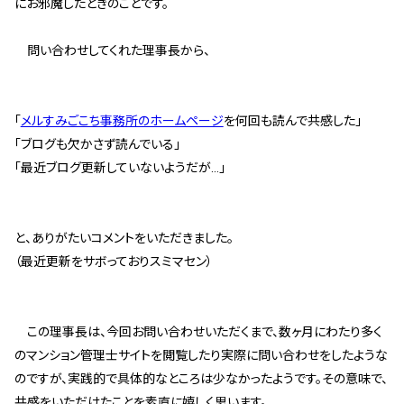
にお邪魔したときのことです。
管理契約見直しドクター »
管理費カイゼン隊 »
問い合わせしてくれた理事長から、
建物・設備維持
「
メルすみごこち事務所のホームページ
を何回も読んで共感した」
長期修繕カウンセリングサービス »
「ブログも欠かさず読んでいる」
大規模修繕のご意見番 »
「最近ブログ更新していないようだが…」
メルの防火管理者
と、ありがたいコメントをいただきました。
無料よろづ相談
（最近更新をサボっておりスミマセン）
会社案内
この理事長は、今回お問い合わせいただくまで、数ヶ月にわたり多く
会社概要
のマンション管理士サイトを閲覧したり実際に問い合わせをしたような
代表挨拶 »
のですが、実践的で具体的なところは少なかったようです。その意味で、
経営理念 »
共感をいただけたことを素直に嬉しく思います。