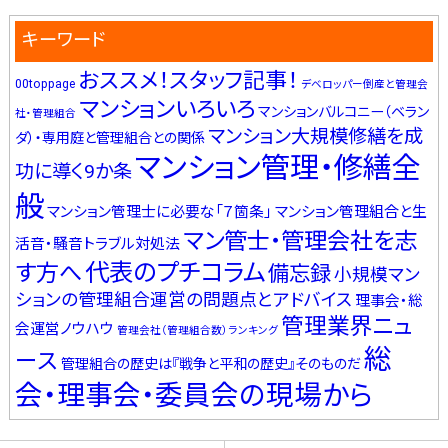
キーワード
おススメ！スタッフ記事！
00toppage
デベロッパー倒産と管理会
マンションいろいろ
マンションバルコニー（ベラン
社・管理組合
マンション大規模修繕を成
ダ）・専用庭と管理組合との関係
マンション管理・修繕全
功に導く9か条
般
マンション管理士に必要な「７箇条」
マンション管理組合と生
マン管士・管理会社を志
活音・騒音トラブル対処法
代表のプチコラム
す方へ
備忘録
小規模マン
ションの管理組合運営の問題点とアドバイス
理事会・総
管理業界ニュ
会運営ノウハウ
管理会社（管理組合数）ランキング
総
ース
管理組合の歴史は『戦争と平和の歴史』そのものだ
会・理事会・委員会の現場から