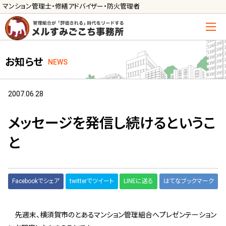
マンション管理士・修繕アドバイザー・防火管理者
トップ
お知らせ
NEWS
管理士の活用方法
ご利用の流れ »
2007.06.28
導入に向けた手続き »
メッセージを発信し続けるというこ
サービス一覧
と
管理組合運営
メルの理事会アドバイザー »
Facebookでシェア
twitterでツイート
LINEに送る
はてなブックマーク
メルのプロ理事長 »
新人管理士顧問サービス
先週末、横須賀市のとあるマンション管理組合へプレゼンテーション