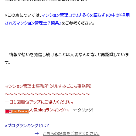
スタッフ紹介 »
※この点については、
マンション管理コラム「多くを語らず」の中の『採用
されるマンション管理士７箇条』
をご参考ください。
実績・お客様の声
よくあるご質問
情報や想いを発信し続けることは大切なんだな、と再認識していま
コラム
す。
マンション管理士事務所（メルすみごこち事務所）
～～～～～～～～～～～～～～～～～～～～
一日１回順位アップにご協力ください。
人気blogランキングへ
←クリック！
※ブログランキングとは？
→
こちらの記事をご参照ください。