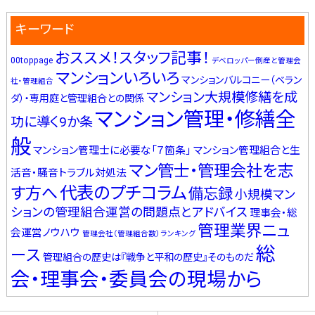
キーワード
おススメ！スタッフ記事！
00toppage
デベロッパー倒産と管理会
マンションいろいろ
マンションバルコニー（ベラン
社・管理組合
マンション大規模修繕を成
ダ）・専用庭と管理組合との関係
マンション管理・修繕全
功に導く9か条
般
マンション管理士に必要な「７箇条」
マンション管理組合と生
マン管士・管理会社を志
活音・騒音トラブル対処法
代表のプチコラム
す方へ
備忘録
小規模マン
ションの管理組合運営の問題点とアドバイス
理事会・総
管理業界ニュ
会運営ノウハウ
管理会社（管理組合数）ランキング
総
ース
管理組合の歴史は『戦争と平和の歴史』そのものだ
会・理事会・委員会の現場から