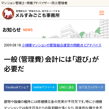
マンション管理士・修繕アドバイザー・防火管理者
トップ
お知らせ
NEWS
管理士の活用方法
ご利用の流れ »
2009.08.18
小規模マンションの管理組合運営の問題点とアドバイス
導入に向けた手続き »
一般（管理費）会計には「遊び」が
サービス一覧
必要だ
管理組合運営
メルの理事会アドバイザー »
Facebookでシェア
twitterでツイート
LINEに送る
はてなブックマーク
メルのプロ理事長 »
建物や設備の維持には修繕積立金の充実が不可欠です。特に小規模
新人管理士顧問サービス
マンションでは各住戸当たりの負担額が多くなり、将来的な積立金不