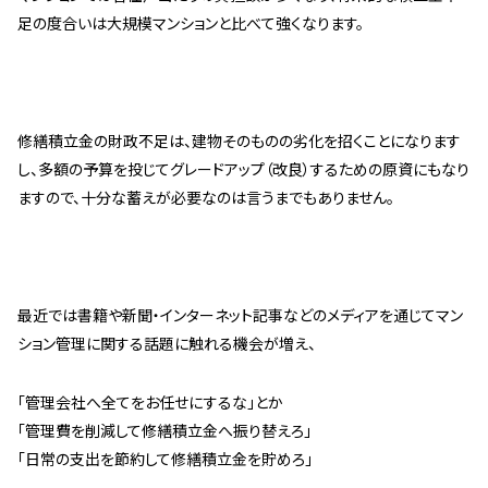
管理契約見直しドクター »
足の度合いは大規模マンションと比べて強くなります。
管理費カイゼン隊 »
建物・設備維持
修繕積立金の財政不足は、建物そのものの劣化を招くことになります
長期修繕カウンセリングサービス »
し、多額の予算を投じてグレードアップ（改良）するための原資にもなり
大規模修繕のご意見番 »
ますので、十分な蓄えが必要なのは言うまでもありません。
メルの防火管理者
無料よろづ相談
最近では書籍や新聞・インターネット記事などのメディアを通じてマン
ション管理に関する話題に触れる機会が増え、
会社案内
「管理会社へ全てをお任せにするな」とか
会社概要
「管理費を削減して修繕積立金へ振り替えろ」
代表挨拶 »
「日常の支出を節約して修繕積立金を貯めろ」
経営理念 »