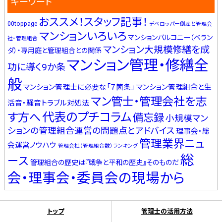
キーワード
おススメ！スタッフ記事！
00toppage
デベロッパー倒産と管理会
マンションいろいろ
マンションバルコニー（ベラン
社・管理組合
マンション大規模修繕を成
ダ）・専用庭と管理組合との関係
マンション管理・修繕全
功に導く9か条
般
マンション管理士に必要な「７箇条」
マンション管理組合と生
マン管士・管理会社を志
活音・騒音トラブル対処法
代表のプチコラム
す方へ
備忘録
小規模マン
ションの管理組合運営の問題点とアドバイス
理事会・総
管理業界ニュ
会運営ノウハウ
管理会社（管理組合数）ランキング
総
ース
管理組合の歴史は『戦争と平和の歴史』そのものだ
会・理事会・委員会の現場から
トップ
管理士の活用方法