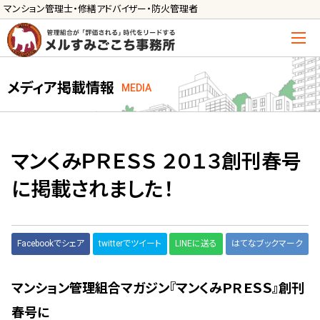
マンション管理士・修繕アドバイザー・防火管理者
トップ
メディア掲載情報
MEDIA
管理士の活用方法
ご利用の流れ »
導入に向けた手続き »
マンくみＰＲＥＳＳ ２０１３創刊春号
に掲載されました！
サービス一覧
管理組合運営
Facebookでシェア
twitterでツイート
LINEに送る
はてなブックマーク
メルの理事会アドバイザー »
メルのプロ理事長 »
マンション管理組合マガジン『マンくみＰＲＥＳＳ』創刊
新人管理士顧問サービス
春号に