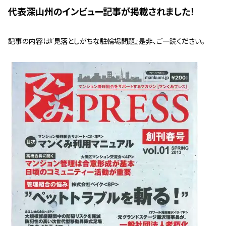
管理契約見直しドクター »
代表深山州のインビュー記事が掲載されました！
管理費カイゼン隊 »
記事の内容は『見落としがちな駐輪場問題』是非、ご一読ください。
建物・設備維持
長期修繕カウンセリングサービス »
大規模修繕のご意見番 »
メルの防火管理者
無料よろづ相談
会社案内
会社概要
代表挨拶 »
経営理念 »