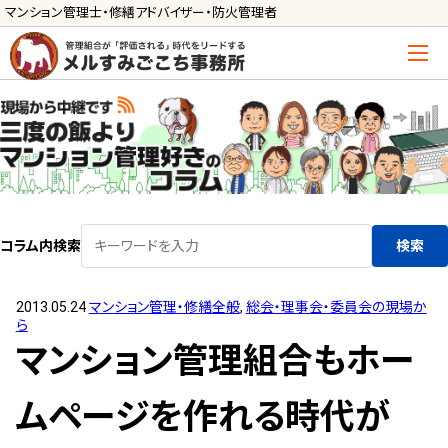
マンション管理士・修繕アドバイザー・防火管理者
トップ
管理士の活用方法
ご利用の流れ »
導入に向けた手続き »
コラム内検索
検索
サービス一覧
2013.05.24
マンション管理・修繕全般
,
総会・理事会・委員会の現場か
管理組合運営
ら
メルの理事会アドバイザー »
マンション管理組合もホー
メルのプロ理事長 »
ムページを作れる時代が
新人管理士顧問サービス