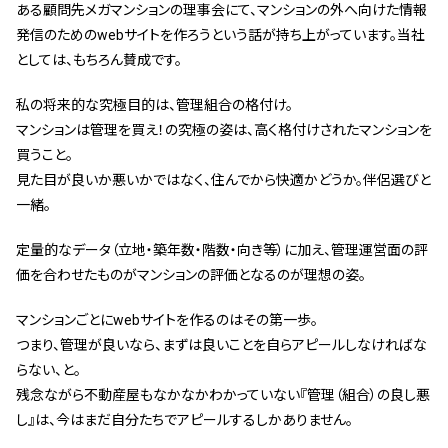
ある顧問先メガマンションの理事会にて、マンションの外へ向けた情報
管理契約見直しドクター »
発信のためのwebサイトを作ろうという話が持ち上がっています。当社
管理費カイゼン隊 »
としては、もちろん賛成です。
私の将来的な究極目的は、管理組合の格付け。
建物・設備維持
マンションは管理を買え！の究極の姿は、高く格付けされたマンションを
長期修繕カウンセリングサービス »
買うこと。
見た目が良いか悪いかではなく、住んでから快適かどうか。伴侶選びと
大規模修繕のご意見番 »
一緒。
メルの防火管理者
定量的なデータ（立地・築年数・階数・向き等）に加え、管理運営面の評
価を合わせたものがマンションの評価となるのが理想の姿。
無料よろづ相談
マンションごとにwebサイトを作るのはその第一歩。
会社案内
つまり、管理が良いなら、まずは良いことを自らアピールしなければな
らない、と。
会社概要
残念ながら不動産屋もなかなかわかっていない『管理（組合）の良し悪
代表挨拶 »
し』は、今はまだ自分たちでアピールするしかありません。
経営理念 »