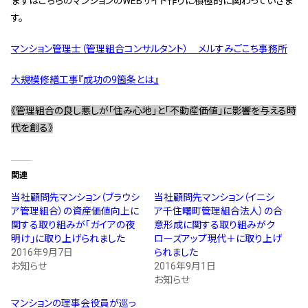
まずはこちらのマンションのWEBサイト作りに積極的に関わっていきま
す。
マンション管理士（管理組合コンサルタント） メルすみごこち事務所
大規模修繕工事『成功の9箇条とは』
《管理組合の良し悪しが「住み心地」と「不動産価値」に影響を与える時
代を創る》
関連
当社顧問先マンション（ブラウシ
当社顧問先マンション（イニシ
ア管理組合）の資産価値向上に
ア千住曙町管理組合法人）の合
関する取り組みが「ガイアの夜
意形成に関する取り組みがク
明け」に取り上げられました
ローズアップ現代＋に取り上げ
2016年9月7日
られました
お知らせ
2016年9月1日
お知らせ
マンションの理事会役員が巡っ