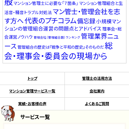
般
マンション管理士に必要な「７箇条」
マンション管理組合と生
マン管士・管理会社を志
活音・騒音トラブル対処法
代表のプチコラム
す方へ
備忘録
小規模マン
ションの管理組合運営の問題点とアドバイス
理事会・総
管理業界ニュ
会運営ノウハウ
管理会社（管理組合数）ランキング
総
ース
管理組合の歴史は『戦争と平和の歴史』そのものだ
会・理事会・委員会の現場から
トップ
管理士の活用方法
マンション管理サービス一覧
会社案内
実績・お客様の声
よくあるご質問
サービス一覧