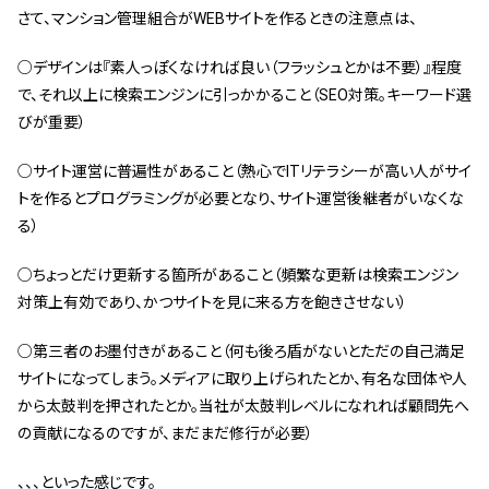
さて、マンション管理組合がWEBサイトを作るときの注意点は、
スタッフ紹介 »
○デザインは『素人っぽくなければ良い（フラッシュとかは不要）』程度
で、それ以上に検索エンジンに引っかかること（SEO対策。キーワード選
実績・お客様の声
びが重要）
よくあるご質問
○サイト運営に普遍性があること（熱心でITリテラシーが高い人がサイ
トを作るとプログラミングが必要となり、サイト運営後継者がいなくな
コラム
る）
○ちょっとだけ更新する箇所があること（頻繁な更新は検索エンジン
対策上有効であり、かつサイトを見に来る方を飽きさせない）
○第三者のお墨付きがあること（何も後ろ盾がないとただの自己満足
サイトになってしまう。メディアに取り上げられたとか、有名な団体や人
から太鼓判を押されたとか。当社が太鼓判レベルになれれば顧問先へ
の貢献になるのですが、まだまだ修行が必要）
、、、といった感じです。