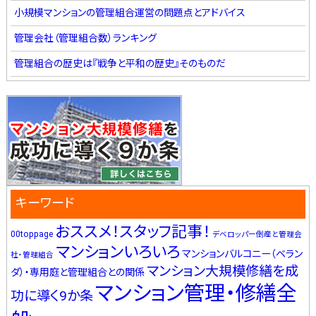
小規模マンションの管理組合運営の問題点とアドバイス
管理会社（管理組合数）ランキング
管理組合の歴史は『戦争と平和の歴史』そのものだ
キーワード
おススメ！スタッフ記事！
00toppage
デベロッパー倒産と管理会
マンションいろいろ
マンションバルコニー（ベラン
社・管理組合
マンション大規模修繕を成
ダ）・専用庭と管理組合との関係
マンション管理・修繕全
功に導く9か条