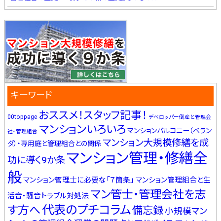
キーワード
おススメ！スタッフ記事！
00toppage
デベロッパー倒産と管理会
マンションいろいろ
マンションバルコニー（ベラン
社・管理組合
マンション大規模修繕を成
ダ）・専用庭と管理組合との関係
マンション管理・修繕全
功に導く9か条
般
マンション管理士に必要な「７箇条」
マンション管理組合と生
マン管士・管理会社を志
活音・騒音トラブル対処法
代表のプチコラム
す方へ
備忘録
小規模マン