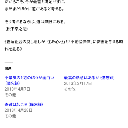
だからこそ、今が最善と満足せずに、
管理契約見直しドクター »
まだまだほかに道があると考える。
管理費カイゼン隊 »
そう考えるならば、道は無限にある。
（松下幸之助）
建物・設備維持
長期修繕カウンセリングサービス »
《管理組合の良し悪しが「住み心地」と「不動産価値」に影響を与える時
代を創る》
大規模修繕のご意見番 »
メルの防火管理者
関連
不景気のときのほうが面白い
最高の熱意はあるか（備忘録）
無料よろづ相談
（備忘録）
2013年3月17日
2013年4月7日
その他
その他
会社案内
奇跡は起こる（備忘録）
会社概要
2013年4月28日
その他
代表挨拶 »
経営理念 »