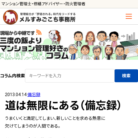
マンション管理士・修繕アドバイザー・防火管理者
トップ
管理士の活用方法
ご利用の流れ »
導入に向けた手続き »
コラム内検索
検索
サービス一覧
2013.04.14
備忘録
管理組合運営
道は無限にある（備忘録）
メルの理事会アドバイザー »
うまくいくと満足してしまい、新しいことを求める熱意に
メルのプロ理事長 »
欠けてしまうのが人間である。
新人管理士顧問サービス