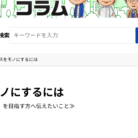
検索
スをモノにするには
ノにするには
）を目指す方へ伝えたいこと≫