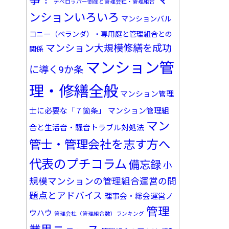
デベロッパー倒産と管理会社・管理組合
ンションいろいろ
マンションバル
コニー（ベランダ）・専用庭と管理組合との
マンション大規模修繕を成功
関係
マンション管
に導く9か条
理・修繕全般
マンション管理
士に必要な「７箇条」
マンション管理組
マン
合と生活音・騒音トラブル対処法
管士・管理会社を志す方へ
代表のプチコラム
備忘録
小
規模マンションの管理組合運営の問
題点とアドバイス
理事会・総会運営ノ
管理
ウハウ
管理会社（管理組合数）ランキング