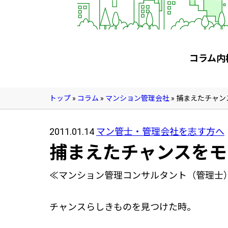
管理契約見直しドクター »
管理費カイゼン隊 »
建物・設備維持
コラム内
長期修繕カウンセリングサービス »
大規模修繕のご意見番 »
トップ
»
コラム
»
マンション管理会社
»
捕まえたチャン
メルの防火管理者
2011.01.14
マン管士・管理会社を志す方へ
無料よろづ相談
捕まえたチャンスをモ
≪マンション管理コンサルタント（管理士
会社案内
会社概要
チャンスらしきものを見つけた時。
代表挨拶 »
経営理念 »