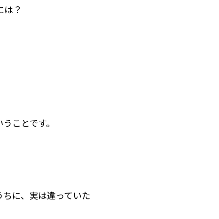
には？
いうことです。
うちに、実は違っていた