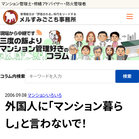
マンション管理士・修繕アドバイザー・防火管理者
トップ
管理士の活用方法
ご利用の流れ »
導入に向けた手続き »
コラム内検索
検索
サービス一覧
2006.09.08
マンションいろいろ
管理組合運営
外国人に「マンション暮ら
メルの理事会アドバイザー »
メルのプロ理事長 »
し」と言わないで！
新人管理士顧問サービス