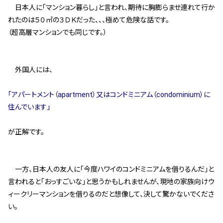
日本人に｢マンション暮らし｣と言われ、期待に胸膨らませ連れて行か
スタッフ紹介 »
れたのは５０㎡の３ＤＫだった、、、極めて危険な話です。
（超高層マンションでも同じです。）
実績・お客様の声
外国人には、
よくあるご質問
｢アパートメント（apartment）又はコンドミニアム（condominium）に
コラム
住んでいます｣
が正解です。
一方、日本人の友人に｢今度ハワイのコンドミニアムを借りるんだ｣と
言われると｢おっすごいな｣と思うかもしれませんが、現地の家族向けウ
ィークリーマンションを借りるのだと想像して、決して驚かないでくださ
い。