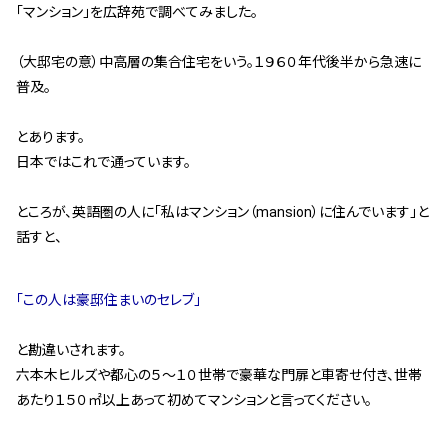
「マンション」を広辞苑で調べてみました。
管理契約見直しドクター »
管理費カイゼン隊 »
（大邸宅の意）中高層の集合住宅をいう。１９６０年代後半から急速に
普及。
建物・設備維持
とあります。
長期修繕カウンセリングサービス »
日本ではこれで通っています。
大規模修繕のご意見番 »
ところが、英語圏の人に｢私はマンション（mansion）に住んでいます｣と
話すと、
メルの防火管理者
無料よろづ相談
｢この人は豪邸住まいのセレブ｣
会社案内
と勘違いされます。
会社概要
六本木ヒルズや都心の５～１０世帯で豪華な門扉と車寄せ付き、世帯
あたり１５０㎡以上あって初めてマンションと言ってください。
代表挨拶 »
経営理念 »