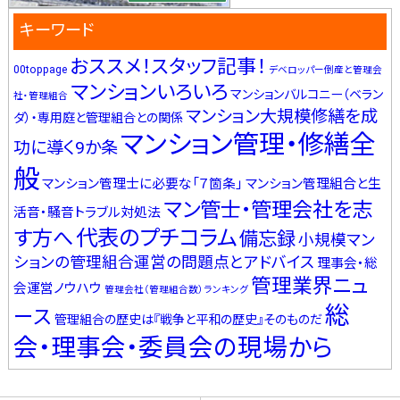
キーワード
おススメ！スタッフ記事！
00toppage
デベロッパー倒産と管理会
マンションいろいろ
マンションバルコニー（ベラン
社・管理組合
マンション大規模修繕を成
ダ）・専用庭と管理組合との関係
マンション管理・修繕全
功に導く9か条
般
マンション管理士に必要な「７箇条」
マンション管理組合と生
マン管士・管理会社を志
活音・騒音トラブル対処法
代表のプチコラム
す方へ
備忘録
小規模マン
ションの管理組合運営の問題点とアドバイス
理事会・総
管理業界ニュ
会運営ノウハウ
管理会社（管理組合数）ランキング
総
ース
管理組合の歴史は『戦争と平和の歴史』そのものだ
会・理事会・委員会の現場から