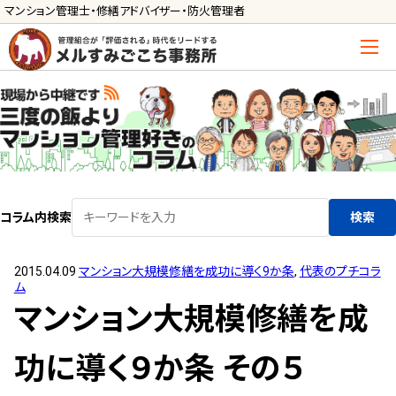
マンション管理士・修繕アドバイザー・防火管理者
トップ
管理士の活用方法
ご利用の流れ »
導入に向けた手続き »
コラム内検索
検索
サービス一覧
2015.04.09
マンション大規模修繕を成功に導く9か条
,
代表のプチコラ
管理組合運営
ム
メルの理事会アドバイザー »
マンション大規模修繕を成
メルのプロ理事長 »
功に導く９か条 その５
新人管理士顧問サービス