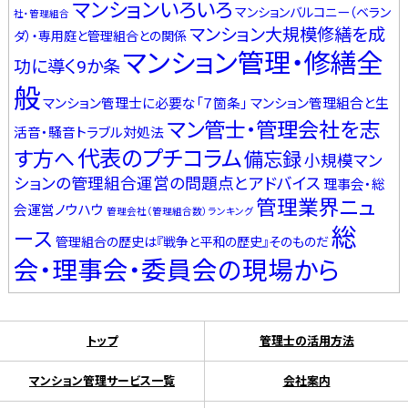
マンションいろいろ
マンションバルコニー（ベラン
社・管理組合
マンション大規模修繕を成
ダ）・専用庭と管理組合との関係
マンション管理・修繕全
功に導く9か条
般
マンション管理士に必要な「７箇条」
マンション管理組合と生
マン管士・管理会社を志
活音・騒音トラブル対処法
代表のプチコラム
す方へ
備忘録
小規模マン
ションの管理組合運営の問題点とアドバイス
理事会・総
管理業界ニュ
会運営ノウハウ
管理会社（管理組合数）ランキング
総
ース
管理組合の歴史は『戦争と平和の歴史』そのものだ
会・理事会・委員会の現場から
トップ
管理士の活用方法
マンション管理サービス一覧
会社案内