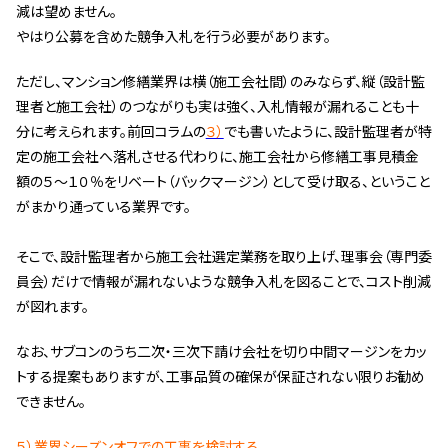
減は望めません。
スタッフ紹介 »
やはり公募を含めた競争入札を行う必要があります。
ただし、マンション修繕業界は横（施工会社間）のみならず、縦（設計監
実績・お客様の声
理者と施工会社）のつながりも実は強く、入札情報が漏れることも十
分に考えられます。前回コラムの
３）
でも書いたように、設計監理者が特
よくあるご質問
定の施工会社へ落札させる代わりに、施工会社から修繕工事見積金
額の５～１０％をリベート（バックマージン）として受け取る、ということ
コラム
がまかり通っている業界です。
そこで、設計監理者から施工会社選定業務を取り上げ、理事会（専門委
員会）だけで情報が漏れないような競争入札を図ることで、コスト削減
が図れます。
なお、サブコンのうち二次・三次下請け会社を切り中間マージンをカッ
トする提案もありますが、工事品質の確保が保証されない限りお勧め
できません。
５）業界シーズンオフでの工事を検討する