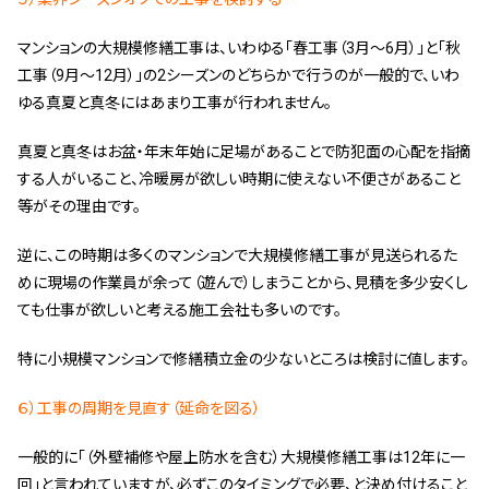
マンションの大規模修繕工事は、いわゆる「春工事（3月～6月）」と「秋
工事（9月～12月）」の2シーズンのどちらかで行うのが一般的で、いわ
ゆる真夏と真冬にはあまり工事が行われません。
真夏と真冬はお盆・年末年始に足場があることで防犯面の心配を指摘
する人がいること、冷暖房が欲しい時期に使えない不便さがあること
等がその理由です。
逆に、この時期は多くのマンションで大規模修繕工事が見送られるた
めに現場の作業員が余って（遊んで）しまうことから、見積を多少安くし
ても仕事が欲しいと考える施工会社も多いのです。
特に小規模マンションで修繕積立金の少ないところは検討に値します。
６）工事の周期を見直す（延命を図る）
一般的に「（外壁補修や屋上防水を含む）大規模修繕工事は12年に一
回」と言われていますが、必ずこのタイミングで必要、と決め付けること