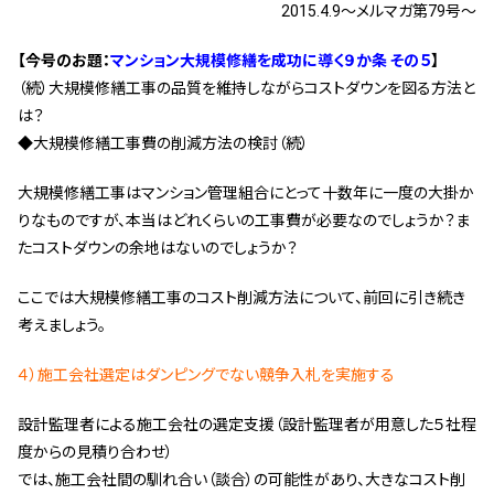
2015.4.9～メルマガ第79号～
管理契約見直しドクター »
管理費カイゼン隊 »
【今号のお題：
マンション大規模修繕を成功に導く９か条 その５
】
（続）大規模修繕工事の品質を維持しながらコストダウンを図る方法と
は？
建物・設備維持
◆大規模修繕工事費の削減方法の検討（続）
長期修繕カウンセリングサービス »
大規模修繕工事はマンション管理組合にとって十数年に一度の大掛か
大規模修繕のご意見番 »
りなものですが、本当はどれくらいの工事費が必要なのでしょうか？ま
たコストダウンの余地はないのでしょうか？
メルの防火管理者
ここでは大規模修繕工事のコスト削減方法について、前回に引き続き
無料よろづ相談
考えましょう。
４）施工会社選定はダンピングでない競争入札を実施する
会社案内
会社概要
設計監理者による施工会社の選定支援（設計監理者が用意した５社程
代表挨拶 »
度からの見積り合わせ）
では、施工会社間の馴れ合い（談合）の可能性があり、大きなコスト削
経営理念 »