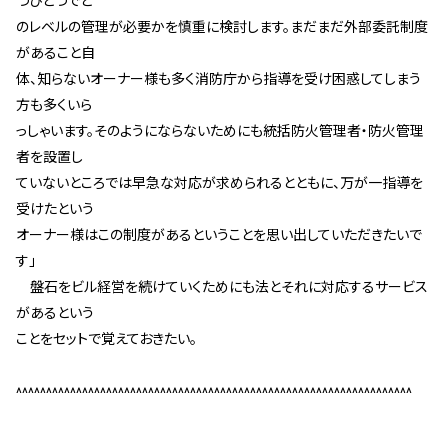
つひとつでど
のレベルの管理が必要かを慎重に検討します。まだまだ外部委託制度
があること自
体、知らないオーナー様も多く消防庁から指導を受け困惑してしまう
方も多くいら
っしゃいます。そのようにならないためにも統括防火管理者・防火管理
者を設置し
ていないところでは早急な対応が求められるとともに、万が一指導を
受けたという
オーナー様はこの制度があるということを思い出していただきたいで
す」
盤石をビル経営を続けていくためにも法とそれに対応するサービス
があるという
ことをセットで覚えておきたい。
^^^^^^^^^^^^^^^^^^^^^^^^^^^^^^^^^^^^^^^^^^^^^^^^^^^^^^^^^^^^^^^^^^