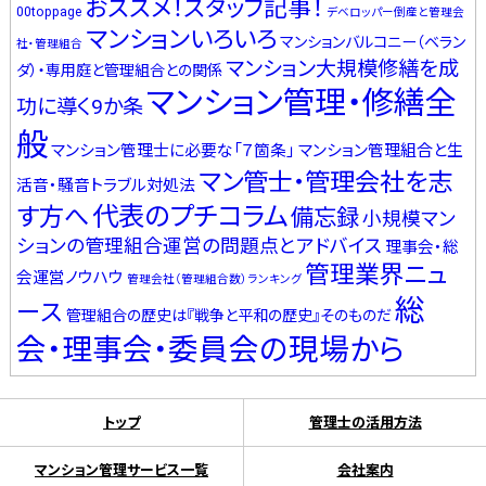
おススメ！スタッフ記事！
00toppage
デベロッパー倒産と管理会
マンションいろいろ
マンションバルコニー（ベラン
社・管理組合
マンション大規模修繕を成
ダ）・専用庭と管理組合との関係
マンション管理・修繕全
功に導く9か条
般
マンション管理士に必要な「７箇条」
マンション管理組合と生
マン管士・管理会社を志
活音・騒音トラブル対処法
代表のプチコラム
す方へ
備忘録
小規模マン
ションの管理組合運営の問題点とアドバイス
理事会・総
管理業界ニュ
会運営ノウハウ
管理会社（管理組合数）ランキング
総
ース
管理組合の歴史は『戦争と平和の歴史』そのものだ
会・理事会・委員会の現場から
トップ
管理士の活用方法
マンション管理サービス一覧
会社案内