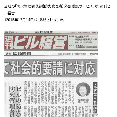
管理契約見直しドクター »
当社の「防火管理者（統括防火管理者）外部委託サービス」が、週刊ビ
ル経営
管理費カイゼン隊 »
（2015年12月14日）に掲載されました。
建物・設備維持
長期修繕カウンセリングサービス »
大規模修繕のご意見番 »
メルの防火管理者
無料よろづ相談
会社案内
会社概要
代表挨拶 »
経営理念 »