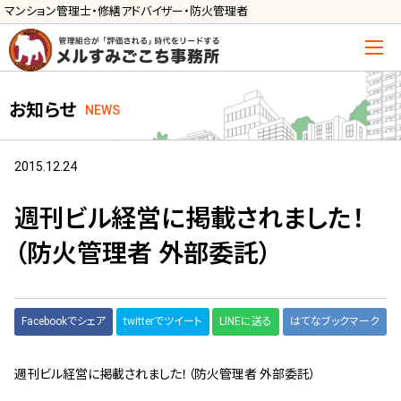
マンション管理士・修繕アドバイザー・防火管理者
トップ
お知らせ
NEWS
管理士の活用方法
ご利用の流れ »
2015.12.24
導入に向けた手続き »
週刊ビル経営に掲載されました！
サービス一覧
（防火管理者 外部委託）
管理組合運営
メルの理事会アドバイザー »
Facebookでシェア
twitterでツイート
LINEに送る
はてなブックマーク
メルのプロ理事長 »
週刊ビル経営に掲載されました！（防火管理者 外部委託）
新人管理士顧問サービス