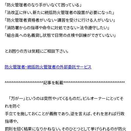
｢防火管理者のなり手がいなくて困っている｣
｢法改正に伴い、新たに統括防火管理者の設置が必要になった｣
｢防火管理者資格者がいない・講習を受けに行ける人がいない｣
｢消防署からの指導や命令に対処できない・法令遵守したい｣
｢組合員への名義貸し状態で日常の点検や訓練ができていない｣
とお困りの方は気軽にご相談下さい。
防火管理者・統括防火管理者の外部委託サービス
^^^^^^^^^^^^^^^^^^^^^^記事を転載^^^^^^^^^^^^^^^^^^^^^^^^^^^^^^^^^^^
「万が一」というのは突然やってくるものだ。ビルオーナーにとってそ
れを防ぐ
手立てを施しておくことが義務であり、逆を言えば、それを怠れば行政
指導や、
罰則を招く結果になりかねない。そのひとつとして挙げられるのが防火