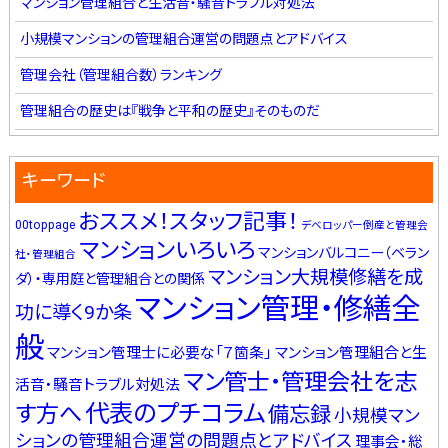
マンション管理組合と生活音・騒音トラブル対処法
小規模マンションの管理組合運営の問題点とアドバイス
管理会社（管理組合数）ランキング
管理組合の歴史は『戦争と平和の歴史』そのものだ
キーワード
おススメ！スタッフ記事！
00toppage
デベロッパー倒産と管理会
マンションいろいろ
マンションバルコニー（ベラン
社・管理組合
マンション大規模修繕を成
ダ）・専用庭と管理組合との関係
マンション管理・修繕全
功に導く9か条
般
マンション管理士に必要な「７箇条」
マンション管理組合と生
マン管士・管理会社を志
活音・騒音トラブル対処法
代表のプチコラム
す方へ
備忘録
小規模マン
ションの管理組合運営の問題点とアドバイス
理事会・総