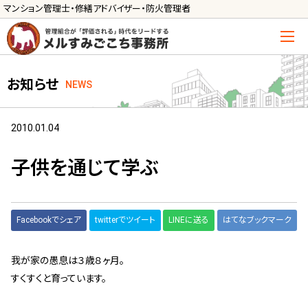
マンション管理士・修繕アドバイザー・防火管理者
トップ
お知らせ
NEWS
管理士の活用方法
ご利用の流れ »
2010.01.04
導入に向けた手続き »
子供を通じて学ぶ
サービス一覧
管理組合運営
Facebookでシェア
twitterでツイート
LINEに送る
はてなブックマーク
メルの理事会アドバイザー »
我が家の愚息は３歳８ヶ月。
メルのプロ理事長 »
すくすくと育っています。
新人管理士顧問サービス