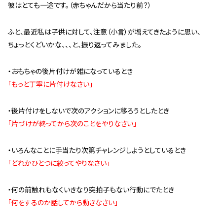
彼はとても一途です。（赤ちゃんだから当たり前？）
管理契約見直しドクター »
管理費カイゼン隊 »
ふと、最近私は子供に対して、注意（小言）が増えてきたように思い、
ちょっとくどいかな、、、と、振り返ってみました。
建物・設備維持
長期修繕カウンセリングサービス »
・おもちゃの後片付けが雑になっているとき
「もっと丁寧に片付けなさい」
大規模修繕のご意見番 »
・後片付けをしないで次のアクションに移ろうとしたとき
メルの防火管理者
「片づけが終ってから次のことをやりなさい」
無料よろづ相談
・いろんなことに手当たり次第チャレンジしようとしているとき
「どれかひとつに絞ってやりなさい」
会社案内
会社概要
・何の前触れもなくいきなり突拍子もない行動にでたとき
代表挨拶 »
「何をするのか話してから動きなさい」
経営理念 »