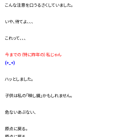
こんな注意を口うるさくしていました。
スタッフ紹介 »
いや、待てよ、、、
実績・お客様の声
これって、、、
よくあるご質問
今までの（特に昨年の）私じゃん
コラム
(>_<)
ハッとしました。
子供は私の「映し鏡」かもしれません。
危ないあぶない、
原点に戻る。
原点に戻る。