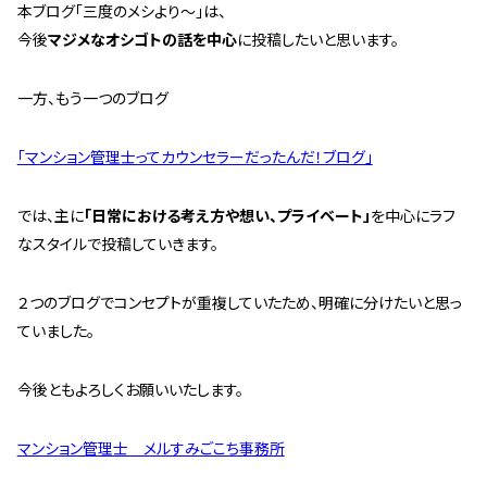
本ブログ「三度のメシより～」は、
管理契約見直しドクター »
今後
マジメなオシゴトの話を中心
に投稿したいと思います。
管理費カイゼン隊 »
一方、もう一つのブログ
建物・設備維持
長期修繕カウンセリングサービス »
「マンション管理士ってカウンセラーだったんだ！ブログ」
大規模修繕のご意見番 »
では、主に
「日常における考え方や想い、プライベート」
を中心にラフ
なスタイルで投稿していきます。
メルの防火管理者
２つのブログでコンセプトが重複していたため、明確に分けたいと思っ
無料よろづ相談
ていました。
会社案内
今後ともよろしくお願いいたします。
会社概要
代表挨拶 »
マンション管理士 メルすみごこち事務所
経営理念 »