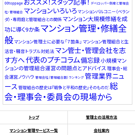
おススメ！スタッフ記事！
00toppage
デベロッパー倒産と管理会
マンションいろいろ
マンションバルコニー（ベラン
社・管理組合
マンション大規模修繕を成
ダ）・専用庭と管理組合との関係
マンション管理・修繕全
功に導く9か条
般
マンション管理士に必要な「７箇条」
マンション管理組合と生
マン管士・管理会社を志
活音・騒音トラブル対処法
代表のプチコラム
す方へ
備忘録
小規模マン
ションの管理組合運営の問題点とアドバイス
理事会・総
管理業界ニュ
会運営ノウハウ
管理会社（管理組合数）ランキング
総
ース
管理組合の歴史は『戦争と平和の歴史』そのものだ
会・理事会・委員会の現場から
トップ
管理士の活用方法
マンション管理サービス一覧
会社案内