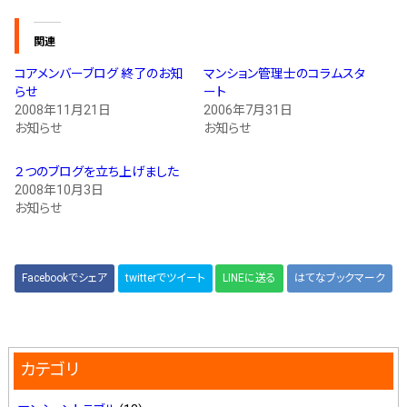
スタッフ紹介 »
関連
コアメンバーブログ 終了のお知
マンション管理士のコラムスタ
実績・お客様の声
らせ
ート
2008年11月21日
2006年7月31日
お知らせ
お知らせ
よくあるご質問
２つのブログを立ち上げました
コラム
2008年10月3日
お知らせ
Facebookでシェア
twitterでツイート
LINEに送る
はてなブックマーク
カテゴリ