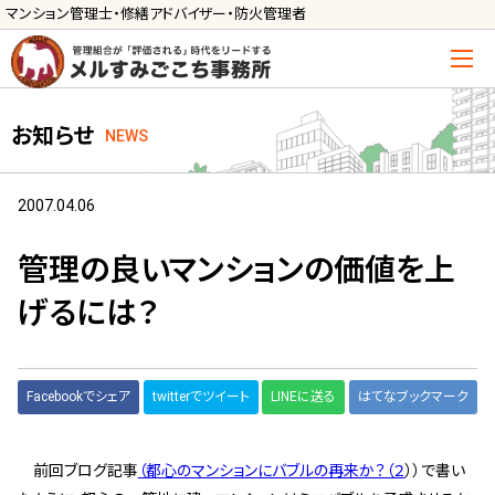
マンション管理士・修繕アドバイザー・防火管理者
トップ
お知らせ
NEWS
管理士の活用方法
ご利用の流れ »
2007.04.06
導入に向けた手続き »
管理の良いマンションの価値を上
サービス一覧
げるには？
管理組合運営
メルの理事会アドバイザー »
Facebookでシェア
twitterでツイート
LINEに送る
はてなブックマーク
メルのプロ理事長 »
新人管理士顧問サービス
前回ブログ記事
（都心のマンションにバブルの再来か？（２
））で書い