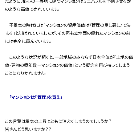
たように、都心の一等地に建つマンションはミニバブルを予感させるか
管理契約見直しドクター »
のような高値で売れています。
管理費カイゼン隊 »
不景気の時代には「マンションの資産価値は『管理の良し悪し』で決
まる」と叫ばれていましたが、その声も立地面の優れたマンションの前
建物・設備維持
には完全に霞んでいます。
長期修繕カウンセリングサービス »
大規模修繕のご意見番 »
このような状況が続くと、一部地域のみならず日本全体が「土地の価
値・建物の築年数＝マンションの価値」という概念を再び持ってしまう
ことになりかねません。
メルの防火管理者
無料よろづ相談
「マンションは『管理』を買え」
会社案内
会社概要
この言葉は景気の上昇とともに消えてしまうのでしょうか？
代表挨拶 »
皆さんどう思いますか？？
経営理念 »