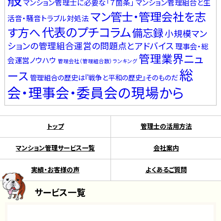
般
マンション管理士に必要な「７箇条」
マンション管理組合と生
マン管士・管理会社を志
活音・騒音トラブル対処法
代表のプチコラム
す方へ
備忘録
小規模マン
ションの管理組合運営の問題点とアドバイス
理事会・総
管理業界ニュ
会運営ノウハウ
管理会社（管理組合数）ランキング
総
ース
管理組合の歴史は『戦争と平和の歴史』そのものだ
会・理事会・委員会の現場から
トップ
管理士の活用方法
マンション管理サービス一覧
会社案内
実績・お客様の声
よくあるご質問
サービス一覧