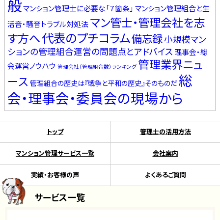
般
マンション管理士に必要な「７箇条」
マンション管理組合と生
マン管士・管理会社を志
活音・騒音トラブル対処法
代表のプチコラム
す方へ
備忘録
小規模マン
ションの管理組合運営の問題点とアドバイス
理事会・総
管理業界ニュ
会運営ノウハウ
管理会社（管理組合数）ランキング
総
ース
管理組合の歴史は『戦争と平和の歴史』そのものだ
会・理事会・委員会の現場から
トップ
管理士の活用方法
マンション管理サービス一覧
会社案内
実績・お客様の声
よくあるご質問
サービス一覧