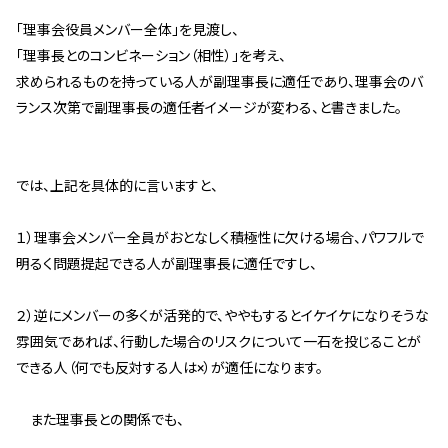
管理契約見直しドクター »
「理事会役員メンバー全体」を見渡し、
管理費カイゼン隊 »
「理事長とのコンビネーション（相性）」を考え、
求められるものを持っている人が副理事長に適任であり、理事会のバ
ランス次第で副理事長の適任者イメージが変わる、と書きました。
建物・設備維持
長期修繕カウンセリングサービス »
大規模修繕のご意見番 »
では、上記を具体的に言いますと、
１）理事会メンバー全員がおとなしく積極性に欠ける場合、パワフルで
メルの防火管理者
明るく問題提起できる人が副理事長に適任ですし、
無料よろづ相談
２）逆にメンバーの多くが活発的で、ややもするとイケイケになりそうな
雰囲気であれば、行動した場合のリスクについて一石を投じることが
会社案内
できる人（何でも反対する人は×）が適任になります。
会社概要
代表挨拶 »
また理事長との関係でも、
経営理念 »