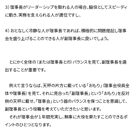
３）理事長がリーダーシップを取れる人の場合、脇役としてスピーディ
スタッフ紹介 »
に動き、実務を支えられる人が適任ですし、
実績・お客様の声
４）おとなしく冷静な人が理事長であれば、積極的に問題提起し理事
会を盛り上げることのできる人が副理事長に良いでしょう。
よくあるご質問
コラム
とにかく全体の（または理事長との）バランスを見て、副理事長を選
出することが重要です。
例えて言うならば、天秤の片方に載っている「おもり」（理事会役員全
体や理事長）を見て、それに見合った「副理事長」という「おもり」を反対
側の天秤に載せ、「理事会」という器のバランスを保つことを意識して、
副理事長という役職を考えていただきたいと思います。
それが理事会が１年間充実し、無事に大役を果たすことのできるポ
イントのひとつとなります。