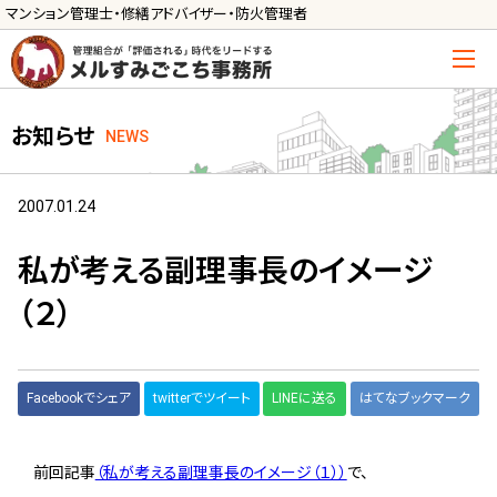
マンション管理士・修繕アドバイザー・防火管理者
トップ
お知らせ
NEWS
管理士の活用方法
ご利用の流れ »
2007.01.24
導入に向けた手続き »
私が考える副理事長のイメージ
サービス一覧
（２）
管理組合運営
メルの理事会アドバイザー »
Facebookでシェア
twitterでツイート
LINEに送る
はてなブックマーク
メルのプロ理事長 »
新人管理士顧問サービス
前回記事
（私が考える副理事長のイメージ（１））
で、