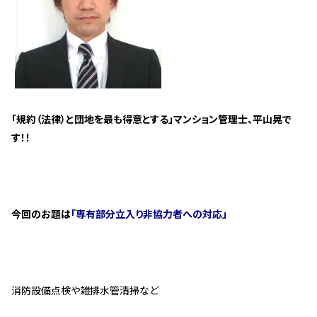
管理契約見直しドクター »
管理費カイゼン隊 »
建物・設備維持
長期修繕カウンセリングサービス »
「規約（法律）と団地を最も得意とする」マンション管理士、平山晃で
大規模修繕のご意見番 »
す！！
メルの防火管理者
無料よろづ相談
今回のお題は
「専有部分立入り非協力者への対応」
会社案内
会社概要
代表挨拶 »
消防設備点検や雑排水管清掃など
経営理念 »