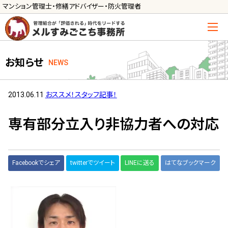
マンション管理士・修繕アドバイザー・防火管理者
トップ
お知らせ
NEWS
管理士の活用方法
ご利用の流れ »
2013.06.11
おススメ！スタッフ記事！
導入に向けた手続き »
専有部分立入り非協力者への対応
サービス一覧
管理組合運営
Facebookでシェア
twitterでツイート
LINEに送る
はてなブックマーク
メルの理事会アドバイザー »
メルのプロ理事長 »
新人管理士顧問サービス