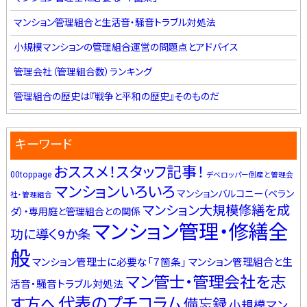
マンション管理組合と生活音・騒音トラブル対処法
小規模マンションの管理組合運営の問題点とアドバイス
管理会社（管理組合数）ランキング
管理組合の歴史は『戦争と平和の歴史』そのものだ
キーワード
おススメ！スタッフ記事！
00toppage
デベロッパー倒産と管理会
マンションいろいろ
マンションバルコニー（ベラン
社・管理組合
マンション大規模修繕を成
ダ）・専用庭と管理組合との関係
マンション管理・修繕全
功に導く9か条
般
マンション管理士に必要な「７箇条」
マンション管理組合と生
マン管士・管理会社を志
活音・騒音トラブル対処法
代表のプチコラム
す方へ
備忘録
小規模マン