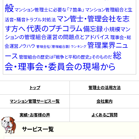
般
マンション管理士に必要な「７箇条」
マンション管理組合と生
マン管士・管理会社を志
活音・騒音トラブル対処法
代表のプチコラム
す方へ
備忘録
小規模マン
ションの管理組合運営の問題点とアドバイス
理事会・総
管理業界ニュ
会運営ノウハウ
管理会社（管理組合数）ランキング
総
ース
管理組合の歴史は『戦争と平和の歴史』そのものだ
会・理事会・委員会の現場から
トップ
管理士の活用方法
マンション管理サービス一覧
会社案内
実績・お客様の声
よくあるご質問
サービス一覧