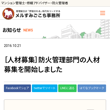
マンション管理士・修繕アドバイザー・防火管理者
トップ
お知らせ
NEWS
管理士の活用方法
ご利用の流れ »
2016.10.21
導入に向けた手続き »
［人材募集］防火管理部門の人材
サービス一覧
募集を開始しました
管理組合運営
メルの理事会アドバイザー »
Facebookでシェア
twitterでツイート
LINEに送る
はてなブックマーク
メルのプロ理事長 »
新人管理士顧問サービス