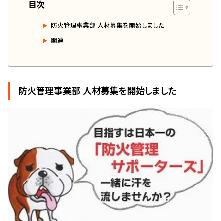
目次
管理契約見直しドクター »
管理費カイゼン隊 »
防火管理事業部 人材募集を開始しました
関連
建物・設備維持
長期修繕カウンセリングサービス »
大規模修繕のご意見番 »
防火管理事業部 人材募集を開始しました
メルの防火管理者
無料よろづ相談
会社案内
会社概要
代表挨拶 »
経営理念 »