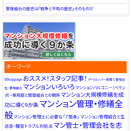
管理組合の歴史は『戦争と平和の歴史』そのものだ
キーワード
おススメ！スタッフ記事！
00toppage
デベロッパー倒産と管理会
マンションいろいろ
マンションバルコニー（ベラン
社・管理組合
マンション大規模修繕を成
ダ）・専用庭と管理組合との関係
マンション管理・修繕全
功に導く9か条
般
マンション管理士に必要な「７箇条」
マンション管理組合と生
マン管士・管理会社を志
活音・騒音トラブル対処法