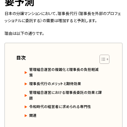
要予測
管理契約見直しドクター »
日本の分譲マンションにおいて、理事長代行（理事長を外部のプロフェ
管理費カイゼン隊 »
ッショナルに委託する）の需要は増加すると予測します。
建物・設備維持
理由は以下の通りです。
長期修繕カウンセリングサービス »
大規模修繕のご意見番 »
目次
メルの防火管理者
管理組合運営の複雑化と理事長の負担軽減
策
無料よろづ相談
理事長代行のメリットと期待効果
管理組合運営における理事長委託の効果と課
会社案内
題
会社概要
令和時代の経営者に求められる専門性
関連
代表挨拶 »
経営理念 »