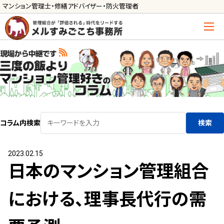
マンション管理士・修繕アドバイザー・防火管理者
トップ
管理士の活用方法
ご利用の流れ »
導入に向けた手続き »
コラム内検索
検索
サービス一覧
2023.02.15
管理組合運営
日本のマンション管理組合
メルの理事会アドバイザー »
メルのプロ理事長 »
における、理事長代行の需
新人管理士顧問サービス