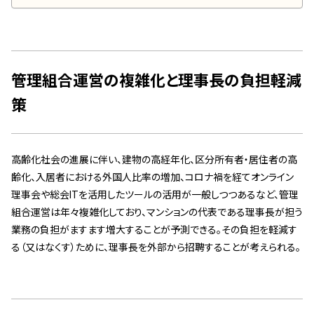
スタッフ紹介 »
実績・お客様の声
管理組合運営の複雑化と理事長の負担軽減
よくあるご質問
策
コラム
高齢化社会の進展に伴い、建物の高経年化、区分所有者・居住者の高
齢化、入居者における外国人比率の増加、コロナ禍を経てオンライン
理事会や総会ITを活用したツールの活用が一般しつつあるなど、管理
組合運営は年々複雑化しており、マンションの代表である理事長が担う
業務の負担がますます増大することが予測できる。その負担を軽減す
る（又はなくす）ために、理事長を外部から招聘することが考えられる。