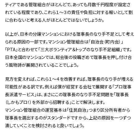
ティアである管理組合がほとんどで、あっても月数千円程度が設定さ
れている程度であり、これら１～３の責任や負担に対する報いとして割
に合わないと考える人がほとんどではないでしょうか。
以上が、日本の分譲マンションにおける理事長のなり手不足として考え
られる原因の一部です。マンション管理組合は「自治会（町内会）」
「PTA」と合わせて「三大ボランティア＆トップのなり手不足組織」です。
日本全国のマンションでは、総会後の役職ぎめで理事長を押し付け合
う風物詩が展開されていることでしょう。
見方を変えれば、これら１～４を改善すれば、理事長のなり手が増える
可能性がある訳です。例えば僕が経営する会社で展開する「プロ理事
長派遣サービス」は、まさにこの理事長のなり手不足問題を「理事長
（しかもプロ！）を外部から招聘する」ことで解決します。
マンション管理組合の運営基本は「住民自治」つまり区分所有者から
理事長を選出するのがスタンダードですから、上記の原因を一つずつ
潰していくことを検討されると良いでしょう。