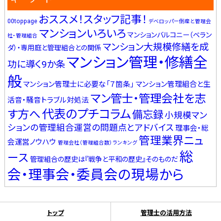
おススメ！スタッフ記事！
00toppage
デベロッパー倒産と管理会
マンションいろいろ
マンションバルコニー（ベラン
社・管理組合
マンション大規模修繕を成
ダ）・専用庭と管理組合との関係
マンション管理・修繕全
功に導く9か条
般
マンション管理士に必要な「７箇条」
マンション管理組合と生
マン管士・管理会社を志
活音・騒音トラブル対処法
代表のプチコラム
す方へ
備忘録
小規模マン
ションの管理組合運営の問題点とアドバイス
理事会・総
管理業界ニュ
会運営ノウハウ
管理会社（管理組合数）ランキング
総
ース
管理組合の歴史は『戦争と平和の歴史』そのものだ
会・理事会・委員会の現場から
トップ
管理士の活用方法