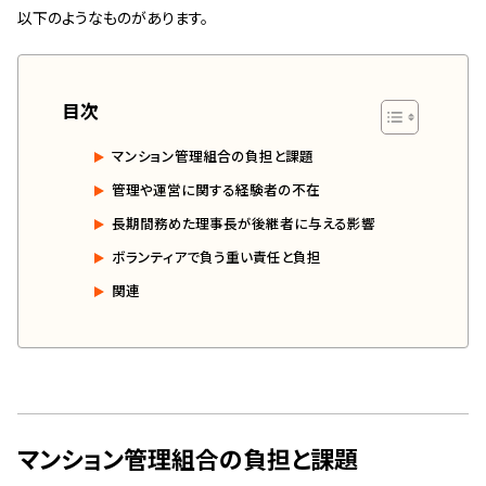
管理契約見直しドクター »
以下のようなものがあります。
管理費カイゼン隊 »
目次
建物・設備維持
長期修繕カウンセリングサービス »
マンション管理組合の負担と課題
管理や運営に関する経験者の不在
大規模修繕のご意見番 »
長期間務めた理事長が後継者に与える影響
ボランティアで負う重い責任と負担
メルの防火管理者
関連
無料よろづ相談
会社案内
会社概要
代表挨拶 »
マンション管理組合の負担と課題
経営理念 »