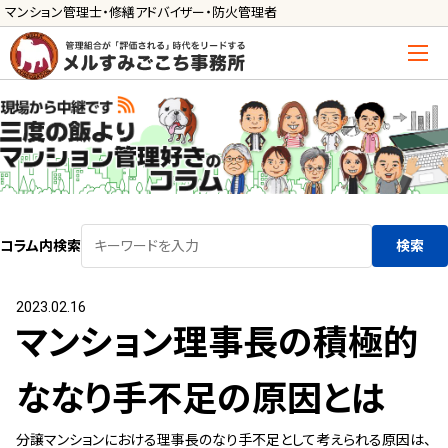
マンション管理士・修繕アドバイザー・防火管理者
トップ
管理士の活用方法
ご利用の流れ »
導入に向けた手続き »
コラム内検索
検索
サービス一覧
2023.02.16
管理組合運営
マンション理事長の積極的
メルの理事会アドバイザー »
メルのプロ理事長 »
ななり手不足の原因とは
新人管理士顧問サービス
分譲マンションにおける理事長のなり手不足として考えられる原因は、