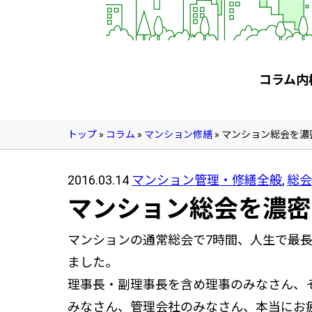
管理契約見直しドクター »
管理費カイゼン隊 »
建物・設備維持
コラム内
長期修繕カウンセリングサービス »
大規模修繕のご意見番 »
トップ
»
コラム
»
マンション修繕
»
マンション総会を濃
メルの防火管理者
2016.03.14
マンション管理・修繕全般
,
総会
無料よろづ相談
マンション総会を濃密
マンションの通常総会で7時間、人生で最
会社案内
ました。
会社概要
理事長・副理事長を含め理事のみなさん、
代表挨拶 »
みなさん、管理会社のみなさん、本当にお
経営理念 »