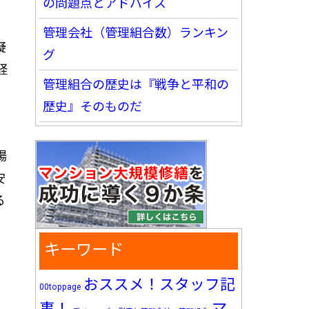
の問題点とアドバイス
管理会社（管理組合数）ランキン
疑
グ
経
管理組合の歴史は『戦争と平和の
歴史』そのものだ
場
安
る
キーワード
おススメ！スタッフ記
00toppage
マ
事！