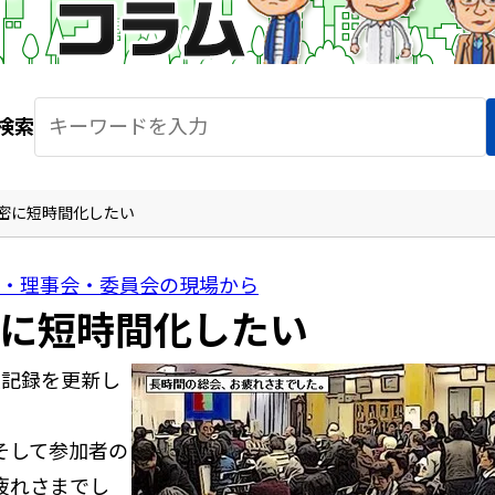
検索
密に短時間化したい
・理事会・委員会の現場から
に短時間化したい
長記録を更新し
そして参加者の
疲れさまでし