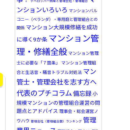
デベロッパー倒産と管理会社・管理組合
ンションいろいろ
マンションバル
コニー（ベランダ）・専用庭と管理組合との
マンション大規模修繕を成功
関係
マンション管
に導く9か条
理・修繕全般
マンション管理
士に必要な「７箇条」
マンション管理組
マン
合と生活音・騒音トラブル対処法
管士・管理会社を志す方へ
代表のプチコラム
備忘録
小
規模マンションの管理組合運営の問
題点とアドバイス
理事会・総会運営ノ
管理
ウハウ
管理会社（管理組合数）ランキング