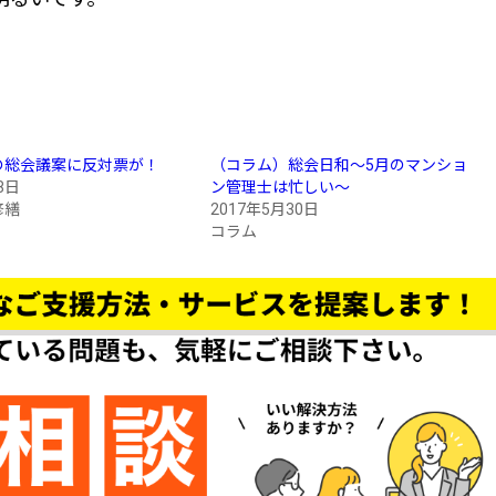
。
の総会議案に反対票が！
（コラム）総会日和～5月のマンショ
8日
ン管理士は忙しい～
修繕
2017年5月30日
コラム