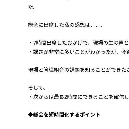
た。
スタッフ紹介 »
総会に出席した私の感想は、、、
実績・お客様の声
よくあるご質問
・7時間出席したおかげで、現場の生の声
・課題が非常に多いことがわかったが、今
コラム
現場と管理組合の課題を知ることができた
そして、
・次からは最長2時間にできることを確信
◆総会を短時間化するポイント