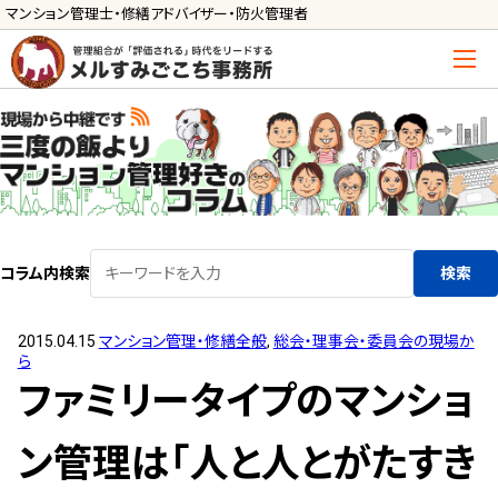
マンション管理士・修繕アドバイザー・防火管理者
トップ
管理士の活用方法
ご利用の流れ »
導入に向けた手続き »
コラム内検索
検索
サービス一覧
2015.04.15
マンション管理・修繕全般
,
総会・理事会・委員会の現場か
管理組合運営
ら
メルの理事会アドバイザー »
ファミリータイプのマンショ
メルのプロ理事長 »
ン管理は「人と人とがたすき
新人管理士顧問サービス