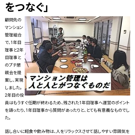
管理契約見直しドクター »
をつなぐ」
管理費カイゼン隊 »
顧問先の
マンション
建物・設備維持
管理組合
で、1年目
長期修繕カウンセリングサービス »
理事と2年
大規模修繕のご意見番 »
目理事と
のプチ懇
メルの防火管理者
親会を提
案し、実現
無料よろづ相談
しました。
2年目の役
員はもうすぐ任期が終わるため、残された1年目理事へ運営のポイント
会社案内
を語ったり、1年目理事から質問があったりと、とても有意義なものでし
会社概要
た。
代表挨拶 »
話し合いに軽食や飲み物は、人をリラックスさせて話しやすい雰囲気を
経営理念 »