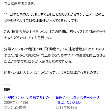
作る効果があります。
スタッフ紹介 »
1年目の理事さんは、もうすぐ2年目となり、後からマンション管理のこ
とを知らない1年目の理事達が入ってくるわけです。
実績・お客様の声
この「理事会がたすきをつなぐ」ｌこの時期にリラックスして引継ぎを行
よくあるご質問
えるかどうかは、とても重要です。
コラム
分譲マンションの管理とは、「不動産としての建物管理」だけではあり
ません。住み心地を維持・向上させるためのソフトの運営を向上させる
ことが重要です。自分が大家さんなのですから。
住み心地は、人と人とがつながっていくうちに醸成されるものです。
関連
小規模マンションで捨てるもの
管理会社は膨大なデータを活
2009年7月13日
用したほうがよい
マンション修繕
2013年9月9日