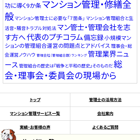
マンション管理・修繕全
功に導く9か条
般
マンション管理士に必要な「７箇条」
マンション管理組合と生
マン管士・管理会社を志
活音・騒音トラブル対処法
代表のプチコラム
す方へ
備忘録
小規模マン
ションの管理組合運営の問題点とアドバイス
理事会・総
管理業界ニュ
会運営ノウハウ
管理会社（管理組合数）ランキング
総
ース
管理組合の歴史は『戦争と平和の歴史』そのものだ
会・理事会・委員会の現場から
トップ
管理士の活用方法
マンション管理サービス一覧
会社案内
実績・お客様の声
よくあるご質問