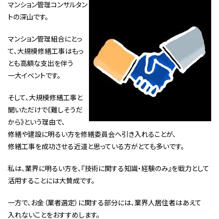
マンション管理コンサルタン
管理契約見直しドクター »
トの深山です。
管理費カイゼン隊 »
マンション管理組合にとっ
て、大規模修繕工事はもっ
建物・設備維持
とも高額な支出を伴う
長期修繕カウンセリングサービス »
一大イベントです。
大規模修繕のご意見番 »
そして、大規模修繕工事と
聞いただけで《難しそうだ
メルの防火管理者
から》という理由で、
修繕や建設に明るい方を修繕委員会へ引き入れることが、
無料よろづ相談
修繕工事を成功させる近道と思っている方がとても多いです。
会社案内
私は、業界に明るい方を、『技術に関する知識・経験のみ』を戦力として
活用することには大賛成です。
会社概要
代表挨拶 »
一方で、お金（業者選定）に関する部分には、業界人居住者はあえて
入れないことをおすすめします。
経営理念 »