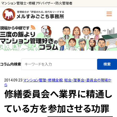
マンション管理士・修繕アドバイザー・防火管理者
トップ
管理士の活用方法
ご利用の流れ »
導入に向けた手続き »
コラム内検索
検索
サービス一覧
2014.09.23
マンション管理・修繕全般
,
総会・理事会・委員会の現場か
管理組合運営
ら
メルの理事会アドバイザー »
修繕委員会へ業界に精通し
メルのプロ理事長 »
ている方を参加させる功罪
新人管理士顧問サービス