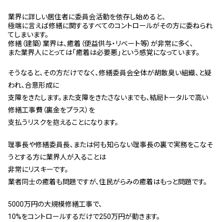
スタッフ紹介 »
業界に詳しい居住者に委員会活動を依存し始めると、
極端に言えば修繕に関するすべてのコントロールがその方に委ねられ
てしまいま
す。
実績・お客様の声
修繕（建築）業界は、癒着（便益供与・リベート等）
が非常に多く、
また業界人にとっては「癒着は必要悪」という感覚になっています。
よくあるご質問
そうなると、その方だけでなく、修繕委員会全体が胡散臭い組織、と疑
われ、合意形成に
支障をきたします。また支障をきたさないまでも、結局トータルで高い
コラム
修繕工事費（裏金をプラス）を
支払うリスクを抱えることになります。
理事長や修繕委員長、または何も知らない理事長の裏で実務をこなそ
うとする方に業界人が入ることは
非常にリスキーです。
業者同士の癒着も問題ですが、住民がらみの癒着はもっと問題です。
5000万円の大規模修繕工事で、
10%をコントロールするだけで250万円が動きます。