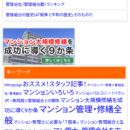
管理会社（管理組合数）ランキング
管理組合の歴史は『戦争と平和の歴史』そのものだ
キーワード
おススメ！スタッフ記事！
00toppage
デベロッパー倒産と管理会
マンションいろいろ
マンションバルコニー（ベラン
社・管理組合
マンション大規模修繕を成
ダ）・専用庭と管理組合との関係
マンション管理・修繕全
功に導く9か条
般
マンション管理士に必要な「７箇条」
マンション管理組合と生