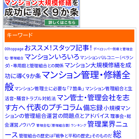
キーワード
おススメ！スタッフ記事！
00toppage
デベロッパー倒産と管理会
マンションいろいろ
マンションバルコニー（ベラン
社・管理組合
マンション大規模修繕を成
ダ）・専用庭と管理組合との関係
マンション管理・修繕全
功に導く9か条
般
マンション管理士に必要な「７箇条」
マンション管理組合と生
マン管士・管理会社を志
活音・騒音トラブル対処法
代表のプチコラム
す方へ
備忘録
小規模マン
ションの管理組合運営の問題点とアドバイス
理事会・総
管理業界ニュ
会運営ノウハウ
管理会社（管理組合数）ランキング
総
ース
管理組合の歴史は『戦争と平和の歴史』そのものだ