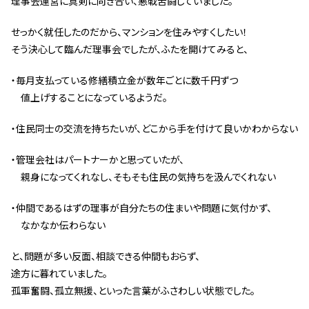
理事会運営に真剣に向き合い、悪戦苦闘していました。
スタッフ紹介 »
せっかく就任したのだから、マンションを住みやすくしたい！
そう決心して臨んだ理事会でしたが、ふたを開けてみると、
実績・お客様の声
・毎月支払っている修繕積立金が数年ごとに数千円ずつ
値上げすることになっているようだ。
よくあるご質問
・住民同士の交流を持ちたいが、どこから手を付けて良いかわからない
コラム
・管理会社はパートナーかと思っていたが、
親身になってくれなし、そもそも住民の気持ちを汲んでくれない
・仲間であるはずの理事が自分たちの住まいや問題に気付かず、
なかなか伝わらない
と、問題が多い反面、相談できる仲間もおらず、
途方に暮れていました。
孤軍奮闘、孤立無援、といった言葉がふさわしい状態でした。