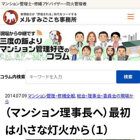
マンション管理士・修繕アドバイザー・防火管理者
トップ
管理士の活用方法
ご利用の流れ »
導入に向けた手続き »
コラム内検索
検索
サービス一覧
2014.07.09
マンション管理・修繕全般
,
総会・理事会・委員会の現場か
管理組合運営
ら
メルの理事会アドバイザー »
（マンション理事長へ）最初
メルのプロ理事長 »
は小さな灯火から（１）
新人管理士顧問サービス