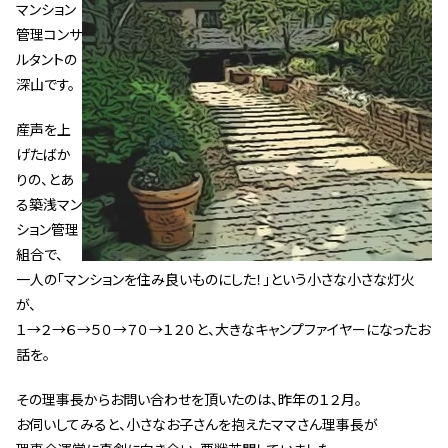
マンション
管理契約見直しドクター »
管理コンサ
管理費カイゼン隊 »
ルタントの
深山です。
建物・設備維持
産声を上
長期修繕カウンセリングサービス »
げたばか
りの、とあ
大規模修繕のご意見番 »
る築浅マン
ション管理
メルの防火管理者
組合で、
一人の「マンションを住み良いものにした！」という小さな小さな灯火
無料よろづ相談
が、
１→２→６→５０→７０→１２０と、大きなキャンプファイヤーになったお
会社案内
話を。
会社概要
その理事長からお問い合わせを頂いたのは、昨年の１２月。
代表挨拶 »
お伺いしてみると、小さなお子さんを抱えたママさん理事長が
経営理念 »