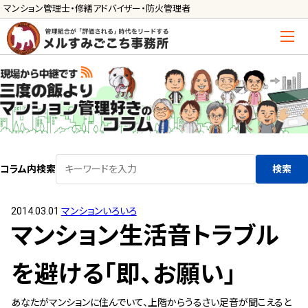
マンション管理士・修繕アドバイザー・防火管理者
トップ
管理士の活用方法
ご利用の流れ »
導入に向けた手続き »
コラム内検索
検索
サービス一覧
2014.03.01
マンションいろいろ
管理組合運営
マンション生活音トラブル
メルの理事会アドバイザー »
メルのプロ理事長 »
を避ける「即、お願い」
新人管理士顧問サービス
あなたがマンションに住んでいて、上階からうるさい足音が聞こえると