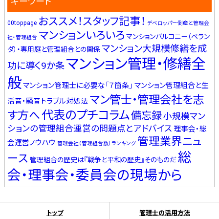
キーワード
おススメ！スタッフ記事！
00toppage
デベロッパー倒産と管理会
マンションいろいろ
マンションバルコニー（ベラン
社・管理組合
マンション大規模修繕を成
ダ）・専用庭と管理組合との関係
マンション管理・修繕全
功に導く9か条
般
マンション管理士に必要な「７箇条」
マンション管理組合と生
マン管士・管理会社を志
活音・騒音トラブル対処法
代表のプチコラム
す方へ
備忘録
小規模マン
ションの管理組合運営の問題点とアドバイス
理事会・総
管理業界ニュ
会運営ノウハウ
管理会社（管理組合数）ランキング
総
ース
管理組合の歴史は『戦争と平和の歴史』そのものだ
会・理事会・委員会の現場から
トップ
管理士の活用方法