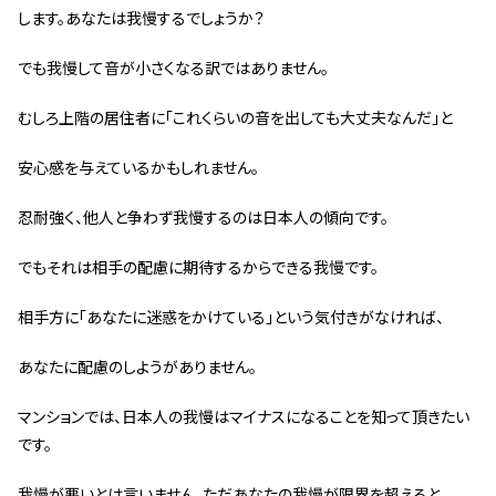
管理契約見直しドクター »
します。あなたは我慢するでしょうか？
管理費カイゼン隊 »
でも我慢して音が小さくなる訳ではありません。
むしろ上階の居住者に「これくらいの音を出しても大丈夫なんだ」と
建物・設備維持
長期修繕カウンセリングサービス »
安心感を与えているかもしれません。
大規模修繕のご意見番 »
忍耐強く、他人と争わず我慢するのは日本人の傾向です。
メルの防火管理者
でもそれは相手の配慮に期待するからできる我慢です。
無料よろづ相談
相手方に「あなたに迷惑をかけている」という気付きがなければ、
あなたに配慮のしようがありません。
会社案内
会社概要
マンションでは、日本人の我慢はマイナスになることを知って頂きたい
です。
代表挨拶 »
経営理念 »
我慢が悪いとは言いません。ただあなたの我慢が限界を超えると、