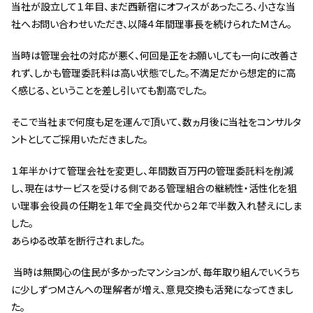
当社が設立して１年目、まだ西新宿にオフィスがあったころ、小さな当
管理契約見直しドクター »
社へお問い合わせいただき、以降４年間理事長を続けられたＭさん。
管理費カイゼン隊 »
当時は管理会社の対応が悪く、何回是正をお願いしても一向に改善さ
れず、しかも管理委託料は高い状態でした。不満足だから想定的に高
建物・設備維持
く感じる、ということを差し引いても割高でした。
長期修繕カウンセリングサービス »
そこで当社まで何度も足を運んで頂いて、数ヵ月後に当社をコンサルタ
大規模修繕のご意見番 »
ントとしてご採用いただきました。
メルの防火管理者
１年半かけて管理会社を変更し、年間数百万円の管理委託料を削減
し、現在はサービスを受ける側である管理組合の継続性・活性化を狙
無料よろづ相談
い理事会役員の任期を１年で全員交代から２年で半数入れ替えにしま
した。
会社案内
あらゆる改革を断行されました。
会社概要
当時は無関心の住民が多かったマンションが、毎年取り組んでいくうち
代表挨拶 »
に少しずつＭさんへの理解者が増え、意見交換も活発になってきまし
た。
経営理念 »