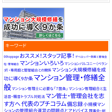
キーワード
おススメ！スタッフ記事！
00toppage
デベロッパー倒産と管理会
マンションいろいろ
マンションバルコニー（ベラン
社・管理組合
マンション大規模修繕を成
ダ）・専用庭と管理組合との関係
マンション管理・修繕全
功に導く9か条
般
マンション管理士に必要な「７箇条」
マンション管理組合と生
マン管士・管理会社を志
活音・騒音トラブル対処法
代表のプチコラム
す方へ
備忘録
小規模マン
ションの管理組合運営の問題点とアドバイス
理事会・総