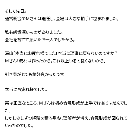
スタッフ紹介 »
そして先日。
通常総会でＭさんは退任し、会場は大きな拍手に包まれました。
実績・お客様の声
私も感慨深いものがありました。
会社を育てて頂いたお一人でしたから。
よくあるご質問
深山｢本当にお疲れ様でした！本当に理事に戻らないのですか？｣
コラム
Ｍさん｢流れは作ったから。これ以上いると良くないから｣
引き際がとても格好良かったです。
本当にお疲れ様でした。
実は正直なところ、Ｍさんは初め合意形成が上手ではありませんでし
た。
しかし少しずつ経験を積み重ね、理解者が増え、合意形成が図られて
いったのでした。