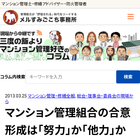
マンション管理士・修繕アドバイザー・防火管理者
トップ
管理士の活用方法
ご利用の流れ »
導入に向けた手続き »
コラム内検索
検索
サービス一覧
2013.03.25
マンション管理・修繕全般
,
総会・理事会・委員会の現場か
管理組合運営
ら
メルの理事会アドバイザー »
マンション管理組合の合意
メルのプロ理事長 »
形成は｢努力｣か｢他力｣か
新人管理士顧問サービス