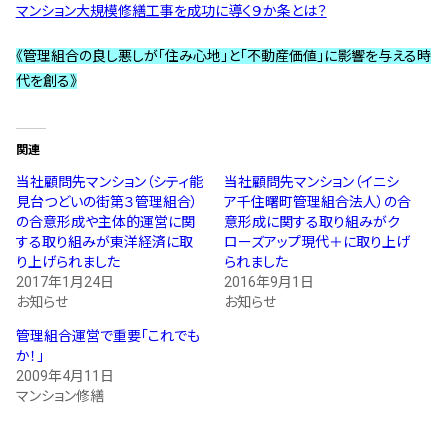
マンション大規模修繕工事を成功に導く９か条とは？
《管理組合の良し悪しが「住み心地」と「不動産価値」に影響を与える時
代を創る》
関連
当社顧問先マンション（シティ能
当社顧問先マンション（イニシ
見台つどいの街第３管理組合）
ア千住曙町管理組合法人）の合
の合意形成や主体的運営に関
意形成に関する取り組みがク
する取り組みが東洋経済に取
ローズアップ現代＋に取り上げ
り上げられました
られました
2017年1月24日
2016年9月1日
お知らせ
お知らせ
管理組合運営で重要「これでも
か！」
2009年4月11日
マンション修繕