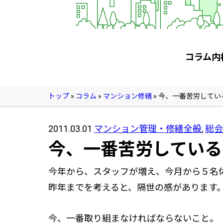
管理契約見直しドクター »
管理費カイゼン隊 »
建物・設備維持
コラム内
長期修繕カウンセリングサービス »
大規模修繕のご意見番 »
トップ
»
コラム
»
マンション修繕
»
今、一番苦労してい
メルの防火管理者
2011.03.01
マンション管理・修繕全般
,
総会
無料よろづ相談
今、一番苦労している
今年から、スタッフが増え、今月から５名
会社案内
昨年までを考えると、隔世の感があります
会社概要
代表挨拶 »
今、一番取り組まなければならないこと。
経営理念 »