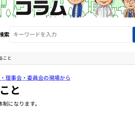
検索
ること
・理事会・委員会の現場から
こと
体制になります。
。