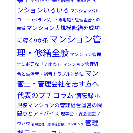
デベロッパー倒産と管理会社・管理組合
ンションいろいろ
マンションバル
コニー（ベランダ）・専用庭と管理組合との
マンション大規模修繕を成功
関係
マンション管
に導く9か条
理・修繕全般
マンション管理
士に必要な「７箇条」
マンション管理組
マン
合と生活音・騒音トラブル対処法
管士・管理会社を志す方へ
代表のプチコラム
備忘録
小
規模マンションの管理組合運営の問
題点とアドバイス
理事会・総会運営ノ
管理
ウハウ
管理会社（管理組合数）ランキング