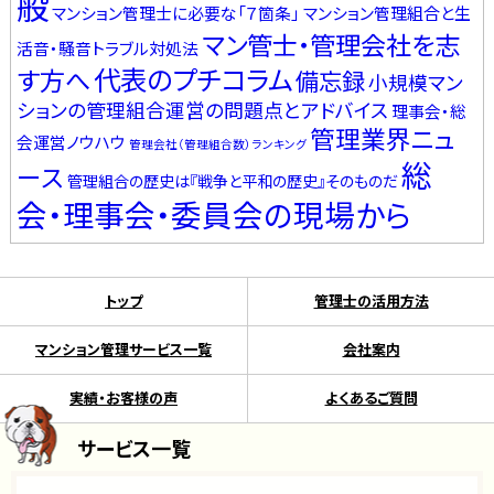
般
マンション管理士に必要な「７箇条」
マンション管理組合と生
マン管士・管理会社を志
活音・騒音トラブル対処法
代表のプチコラム
す方へ
備忘録
小規模マン
ションの管理組合運営の問題点とアドバイス
理事会・総
管理業界ニュ
会運営ノウハウ
管理会社（管理組合数）ランキング
総
ース
管理組合の歴史は『戦争と平和の歴史』そのものだ
会・理事会・委員会の現場から
トップ
管理士の活用方法
マンション管理サービス一覧
会社案内
実績・お客様の声
よくあるご質問
サービス一覧