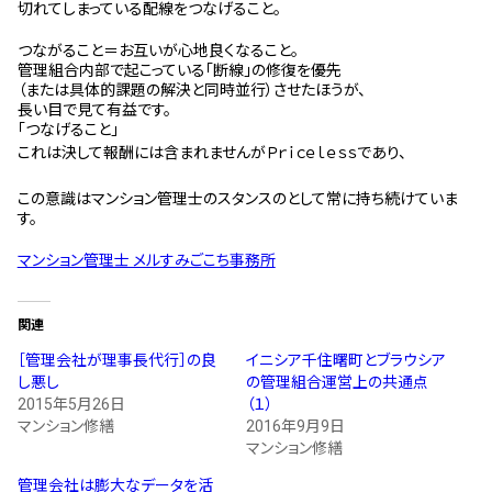
切れてしまっている配線をつなげること。
つながること＝お互いが心地良くなること。
管理組合内部で起こっている「断線」の修復を優先
（または具体的課題の解決と同時並行）させたほうが、
長い目で見て有益です。
「つなげること」
これは決して報酬には含まれませんがＰｒｉｃｅｌｅｓｓであり、
この意識はマンション管理士のスタンスのとして常に持ち続けていま
す。
マンション管理士 メルすみごこち事務所
関連
［管理会社が理事長代行］の良
イニシア千住曙町とブラウシア
し悪し
の管理組合運営上の共通点
2015年5月26日
（１）
マンション修繕
2016年9月9日
マンション修繕
管理会社は膨大なデータを活