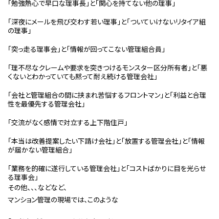
「勉強熱心で早口な理事長」と「関心を持てない他の理事」
管理契約見直しドクター »
「深夜にメールを飛び交わす若い理事」と「ついていけないリタイア組
管理費カイゼン隊 »
の理事」
「突っ走る理事会」と「情報が回ってこない管理組合員」
建物・設備維持
「理不尽なクレームや要求を突きつけるモンスター区分所有者」と「悪
長期修繕カウンセリングサービス »
くないとわかっていても黙って耐え続ける管理会社」
大規模修繕のご意見番 »
「会社と管理組合の間に挟まれ苦悩するフロントマン」と「利益と合理
性を最優先する管理会社」
メルの防火管理者
「交流がなく感情で対立する上下階住戸」
無料よろづ相談
「本当は改善提案したい下請け会社」と「放置する管理会社」と「情報
が届かない管理組合」
会社案内
「業務を的確に遂行している管理会社」と「コストばかりに目を光らせ
る理事会」
会社概要
その他、、、などなど、
代表挨拶 »
マンション管理の現場では、このような
経営理念 »