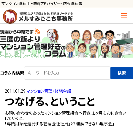
マンション管理士・修繕アドバイザー・防火管理者
トップ
管理士の活用方法
ご利用の流れ »
導入に向けた手続き »
コラム内検索
検索
サービス一覧
2011.01.29
マンション管理・修繕全般
管理組合運営
つなげる、ということ
メルの理事会アドバイザー »
お問い合わせのあったマンション管理組合へ行き、１ヶ月もお付き合い
メルのプロ理事長 »
していくと、
「専門用語を連発する管理会社社員」と「理解できない理事会」
新人管理士顧問サービス