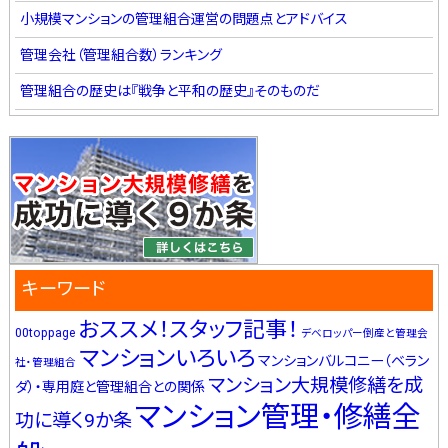
小規模マンションの管理組合運営の問題点とアドバイス
管理会社（管理組合数）ランキング
管理組合の歴史は『戦争と平和の歴史』そのものだ
キーワード
おススメ！スタッフ記事！
00toppage
デベロッパー倒産と管理会
マンションいろいろ
マンションバルコニー（ベラン
社・管理組合
マンション大規模修繕を成
ダ）・専用庭と管理組合との関係
マンション管理・修繕全
功に導く9か条