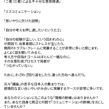
「ニ者（三者）による不十分な意思疎通」
スタッフ紹介 »
「ミスコミュニケーション」
「思いやりに欠けた説明」
実績・お客様の声
「自分の考えを押し通したいというエゴ」
よくあるご質問
「自分の経験が正しい、という囚われの心」
が原因で、当事者間にストレスが生じたり、
コラム
無用のトラブル・クレームに発展することが非常に多いと感じます。
よくよく話を聞いてみると、
考え方や目指すゴールはほとんど一緒なのに、
その合意形成プロセスで両者が
「つながっていない」
ために、わざわざ回り道をしたり、違った方向へ進んだり。
元々「議論」の苦手な日本人の集まりでは、
感情的な言い合いやいがみ合いに発展するケースが非常に多いです。
あなたのマンションにもこのような「情報の断線」はありませんか？
また、あなた自身と周辺との間で「コミュニケーションの断線」をおこし
ていませんか？