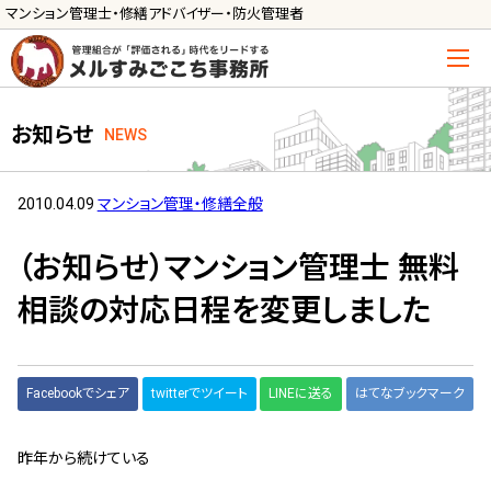
マンション管理士・修繕アドバイザー・防火管理者
トップ
お知らせ
NEWS
管理士の活用方法
ご利用の流れ »
2010.04.09
マンション管理・修繕全般
導入に向けた手続き »
（お知らせ）マンション管理士 無料
サービス一覧
相談の対応日程を変更しました
管理組合運営
メルの理事会アドバイザー »
Facebookでシェア
twitterでツイート
LINEに送る
はてなブックマーク
メルのプロ理事長 »
昨年から続けている
新人管理士顧問サービス