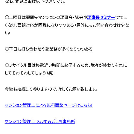
なお、変更理由は以下の通りです。
スタッフ紹介 »
〇土曜日は顧問先マンションの理事会・総会や
理事長セミナー
で忙し
くなり、面談対応が困難になりつつある（意外にもお問い合わせは少な
実績・お客様の声
い）
よくあるご質問
〇平日も打ち合わせや諸業務が多くなりつつある
コラム
〇３サイクル目は終電近い時間に終了するため、我々が終わりを気に
してそわそわしてしまう（笑）
今後も継続して参りますので、宜しくお願い致します。
マンション管理士による無料面談ページはこちら！
マンション管理士 メルすみごこち事務所