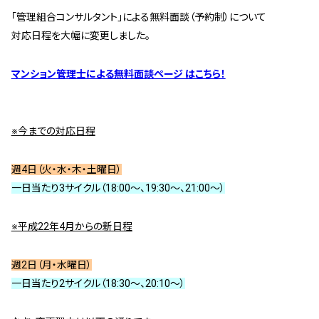
管理契約見直しドクター »
｢管理組合コンサルタント｣による無料面談（予約制）について
対応日程を大幅に変更しました。
管理費カイゼン隊 »
マンション管理士による無料面談ページ はこちら！
建物・設備維持
長期修繕カウンセリングサービス »
大規模修繕のご意見番 »
※今までの対応日程
週4日（火・水・木・土曜日）
メルの防火管理者
一日当たり3サイクル（18:00～、19:30～、21:00～）
無料よろづ相談
※平成22年4月からの新日程
会社案内
週2日（月・水曜日）
会社概要
一日当たり2サイクル（18:30～、20:10～）
代表挨拶 »
経営理念 »