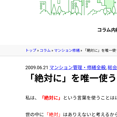
管理契約見直しドクター »
管理費カイゼン隊 »
建物・設備維持
コラム内
長期修繕カウンセリングサービス »
大規模修繕のご意見番 »
トップ
»
コラム
»
マンション修繕
»
「絶対に」を唯一使
メルの防火管理者
2009.06.21
マンション管理・修繕全般
,
総会
無料よろづ相談
「絶対に」を唯一使う
会社案内
私は、
「絶対に」
という言葉を使うことは
会社概要
代表挨拶 »
世の中に
「絶対」
はありえないと考えるか
経営理念 »