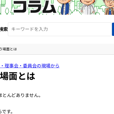
検索
う場面とは
・理事会・委員会の現場から
場面とは
ほとんどありません。
らです。