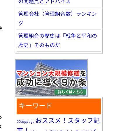
の問題点とアドバイス
管理会社（管理組合数）ランキン
グ
迫
管理組合の歴史は『戦争と平和の
歴史』そのものだ
キーワード
っ
おススメ！スタッフ記
00toppage
駄
マ
事！