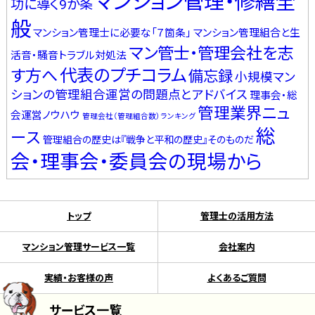
マンション管理・修繕全
功に導く9か条
般
マンション管理士に必要な「７箇条」
マンション管理組合と生
マン管士・管理会社を志
活音・騒音トラブル対処法
代表のプチコラム
す方へ
備忘録
小規模マン
ションの管理組合運営の問題点とアドバイス
理事会・総
管理業界ニュ
会運営ノウハウ
管理会社（管理組合数）ランキング
総
ース
管理組合の歴史は『戦争と平和の歴史』そのものだ
会・理事会・委員会の現場から
トップ
管理士の活用方法
マンション管理サービス一覧
会社案内
実績・お客様の声
よくあるご質問
サービス一覧