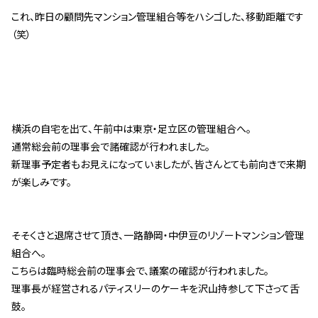
管理契約見直しドクター »
これ、昨日の顧問先マンション管理組合等をハシゴした、移動距離です
（笑）
管理費カイゼン隊 »
建物・設備維持
長期修繕カウンセリングサービス »
大規模修繕のご意見番 »
横浜の自宅を出て、午前中は東京・足立区の管理組合へ。
通常総会前の理事会で諸確認が行われました。
新理事予定者もお見えになっていましたが、皆さんとても前向きで来期
メルの防火管理者
が楽しみです。
無料よろづ相談
そそくさと退席させて頂き、一路静岡・中伊豆のリゾートマンション管理
会社案内
組合へ。
会社概要
こちらは臨時総会前の理事会で、議案の確認が行われました。
理事長が経営されるパティスリーのケーキを沢山持参して下さって舌
代表挨拶 »
鼓。
経営理念 »