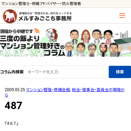
マンション管理士・修繕アドバイザー・防火管理者
トップ
管理士の活用方法
ご利用の流れ »
導入に向けた手続き »
コラム内検索
検索
サービス一覧
2009.05.25
マンション管理・修繕全般
,
総会・理事会・委員会の現場か
管理組合運営
ら
メルの理事会アドバイザー »
487
メルのプロ理事長 »
『４８７』
新人管理士顧問サービス