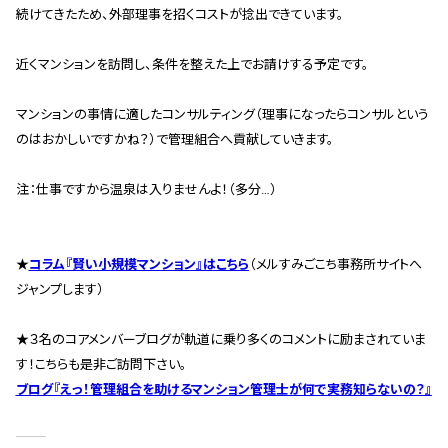
続けてきたため、外部理事を招くコストが捻出できています。
スタッフ紹介 »
近くマンションを訪問し、条件を整えた上でお請けする予定です。
実績・お客様の声
マンションの事情に適したコンサルティング（理事になったらコンサルという
のはおかしいですかね？）で管理組合へ貢献していきます。
よくあるご質問
注：仕事ですから温泉は入りませんよ！（多分…）
コラム
★
コラム『賢い小規模マンション』はこちら
（メルすみごこち事務所サイトへ
ジャンプします）
★３名のコアメンバーブログが軌道に乗り多くのコメントに励まされていま
す！こちらも是非ご訪問下さい。
ブログ『えっ！管理組合を助けるマンション管理士が何で実務知らないの？』