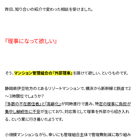
管理契約見直しドクター »
昨日、知り合いの紹介で変わった相談を受けました。
管理費カイゼン隊 »
建物・設備維持
『理事になって欲しい』
長期修繕カウンセリングサービス »
大規模修繕のご意見番 »
そう、
マンション管理組合の『外部理事』
を請けて欲しい、というものです。
メルの防火管理者
無料よろづ相談
静岡県伊豆地方のとあるリゾートマンションで、横浜から新幹線と鉄道で２
～３時間位でしょうか？
『多数の不在居住者』と『高齢化』
が同時進行で進み、特
定の理事に負担が
会社案内
集中し継続性に不安
が生じており、対応策として理事を外部から招き入れ
会社概要
る、という案に行き着いたようです。
代表挨拶 »
小規模マンションながら、幸いにも管理組合主体で管理費削減に取り組み
経営理念 »