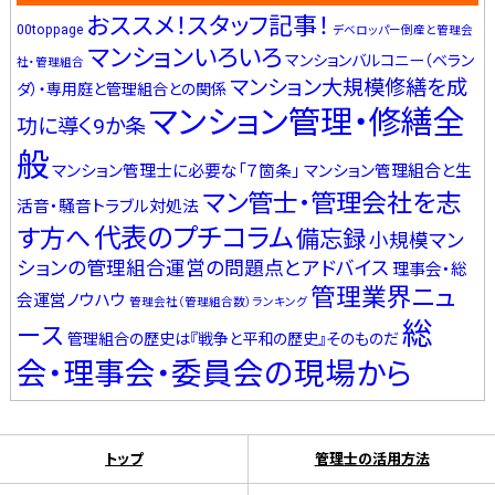
おススメ！スタッフ記事！
00toppage
デベロッパー倒産と管理会
マンションいろいろ
マンションバルコニー（ベラン
社・管理組合
マンション大規模修繕を成
ダ）・専用庭と管理組合との関係
マンション管理・修繕全
功に導く9か条
般
マンション管理士に必要な「７箇条」
マンション管理組合と生
マン管士・管理会社を志
活音・騒音トラブル対処法
代表のプチコラム
す方へ
備忘録
小規模マン
ションの管理組合運営の問題点とアドバイス
理事会・総
管理業界ニュ
会運営ノウハウ
管理会社（管理組合数）ランキング
総
ース
管理組合の歴史は『戦争と平和の歴史』そのものだ
会・理事会・委員会の現場から
トップ
管理士の活用方法