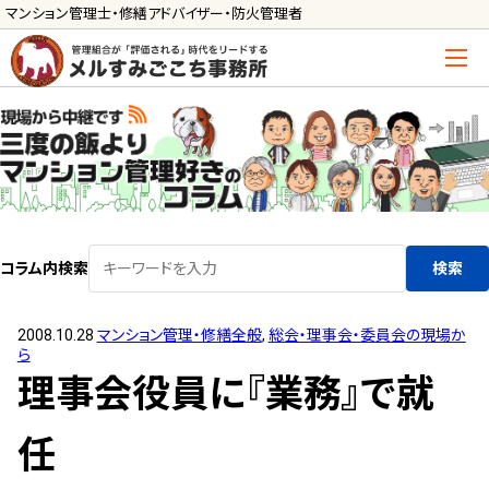
マンション管理士・修繕アドバイザー・防火管理者
トップ
管理士の活用方法
ご利用の流れ »
導入に向けた手続き »
コラム内検索
検索
サービス一覧
2008.10.28
マンション管理・修繕全般
,
総会・理事会・委員会の現場か
管理組合運営
ら
メルの理事会アドバイザー »
理事会役員に『業務』で就
メルのプロ理事長 »
任
新人管理士顧問サービス