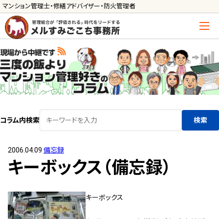
マンション管理士・修繕アドバイザー・防火管理者
トップ
管理士の活用方法
ご利用の流れ »
導入に向けた手続き »
コラム内検索
検索
サービス一覧
2006.04.09
備忘録
管理組合運営
キーボックス（備忘録）
メルの理事会アドバイザー »
メルのプロ理事長 »
キーボックス
新人管理士顧問サービス