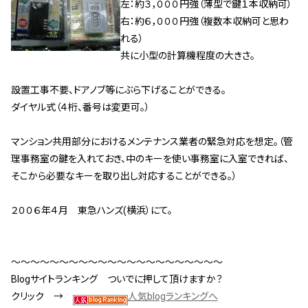
左：約３，０００円強（薄型で鍵１本収納可）
管理契約見直しドクター »
右：約６，０００円強（複数本収納可と思わ
管理費カイゼン隊 »
れる）
共に小型の計算機程度の大きさ。
建物・設備維持
設置工事不要、ドアノブ等にぶら下げることができる。
長期修繕カウンセリングサービス »
ダイヤル式（４桁、番号は変更可。）
大規模修繕のご意見番 »
マンション共用部分におけるメンテナンス業者の緊急対応を想定。（管
理事務室の鍵を入れておき、中のキーを使い事務室に入室できれば、
メルの防火管理者
そこから必要なキーを取り出し対応することができる。）
無料よろづ相談
２００６年４月 東急ハンズ(横浜）にて。
会社案内
会社概要
～～～～～～～～～～～～～～～～～～～～～～
Blogサイトランキング ついでに押して頂けますか？
代表挨拶 »
クリック →
人気blogランキングへ
経営理念 »