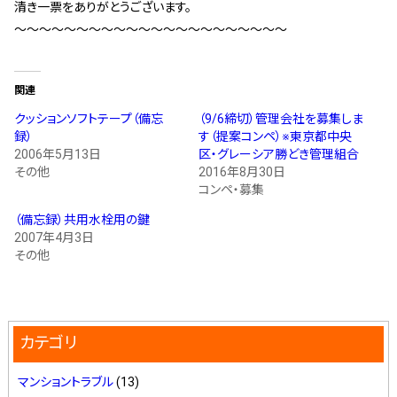
清き一票をありがとうございます。
スタッフ紹介 »
～～～～～～～～～～～～～～～～～～～～～～
実績・お客様の声
関連
クッションソフトテープ（備忘
（9/6締切）管理会社を募集しま
よくあるご質問
録）
す（提案コンペ）※東京都中央
2006年5月13日
区・グレーシア勝どき管理組合
その他
2016年8月30日
コラム
コンペ・募集
（備忘録）共用水栓用の鍵
2007年4月3日
その他
カテゴリ
マンショントラブル
(13)