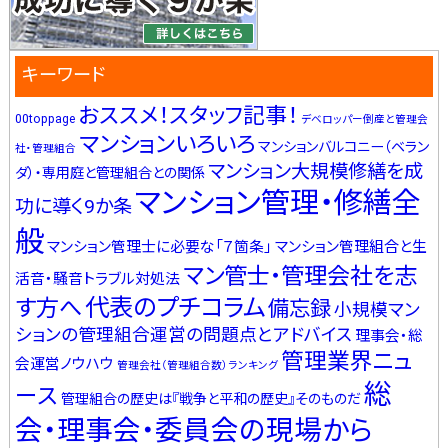
キーワード
おススメ！スタッフ記事！
00toppage
デベロッパー倒産と管理会
マンションいろいろ
マンションバルコニー（ベラン
社・管理組合
マンション大規模修繕を成
ダ）・専用庭と管理組合との関係
マンション管理・修繕全
功に導く9か条
般
マンション管理士に必要な「７箇条」
マンション管理組合と生
マン管士・管理会社を志
活音・騒音トラブル対処法
代表のプチコラム
す方へ
備忘録
小規模マン
ションの管理組合運営の問題点とアドバイス
理事会・総
管理業界ニュ
会運営ノウハウ
管理会社（管理組合数）ランキング
総
ース
管理組合の歴史は『戦争と平和の歴史』そのものだ
会・理事会・委員会の現場から