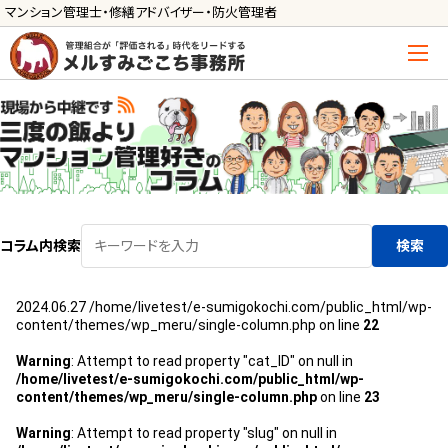
マンション管理士・修繕アドバイザー・防火管理者
トップ
管理士の活用方法
ご利用の流れ »
導入に向けた手続き »
コラム内検索
検索
サービス一覧
2024.06.27
/home/livetest/e-sumigokochi.com/public_html/wp-
管理組合運営
content/themes/wp_meru/single-column.php on line
22
メルの理事会アドバイザー »
Warning
: Attempt to read property "cat_ID" on null in
/home/livetest/e-sumigokochi.com/public_html/wp-
メルのプロ理事長 »
content/themes/wp_meru/single-column.php
on line
23
新人管理士顧問サービス
Warning
: Attempt to read property "slug" on null in