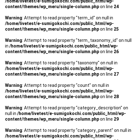
/home/livetest/e-sumigokochi.com/public_html/wp-
管理契約見直しドクター »
content/themes/wp_meru/single-column.php
on line
24
管理費カイゼン隊 »
Warning
: Attempt to read property "term_id" on null in
/home/livetest/e-sumigokochi.com/public_html/wp-
content/themes/wp_meru/single-column.php
on line
25
建物・設備維持
Warning
: Attempt to read property "term_taxonomy_id" on null
長期修繕カウンセリングサービス »
in
/home/livetest/e-sumigokochi.com/public_html/wp-
content/themes/wp_meru/single-column.php
on line
26
大規模修繕のご意見番 »
Warning
: Attempt to read property "taxonomy" on null in
/home/livetest/e-sumigokochi.com/public_html/wp-
content/themes/wp_meru/single-column.php
on line
27
メルの防火管理者
Warning
: Attempt to read property "count" on null in
無料よろづ相談
/home/livetest/e-sumigokochi.com/public_html/wp-
content/themes/wp_meru/single-column.php
on line
28
会社案内
Warning
: Attempt to read property "category_description" on
null in
/home/livetest/e-sumigokochi.com/public_html/wp-
会社概要
content/themes/wp_meru/single-column.php
on line
29
代表挨拶 »
Warning
: Attempt to read property "category_parent" on null in
/home/livetest/e-sumigokochi.com/public_html/wp-
経営理念 »