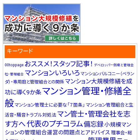
キーワード
おススメ！スタッフ記事！
00toppage
デベロッパー倒産と管理会
マンションいろいろ
マンションバルコニー（ベラン
社・管理組合
マンション大規模修繕を成
ダ）・専用庭と管理組合との関係
マンション管理・修繕全
功に導く9か条
般
マンション管理士に必要な「７箇条」
マンション管理組合と生
マン管士・管理会社を志
活音・騒音トラブル対処法
代表のプチコラム
す方へ
備忘録
小規模マン
ションの管理組合運営の問題点とアドバイス
理事会・総