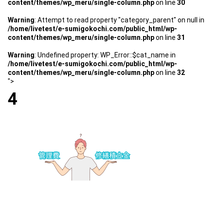
content/themes/wp_meru/single-column.php
on line
30
スタッフ紹介 »
Warning
: Attempt to read property "category_parent" on null in
/home/livetest/e-sumigokochi.com/public_html/wp-
content/themes/wp_meru/single-column.php
on line
31
実績・お客様の声
Warning
: Undefined property: WP_Error::$cat_name in
/home/livetest/e-sumigokochi.com/public_html/wp-
よくあるご質問
content/themes/wp_meru/single-column.php
on line
32
">
4
コラム