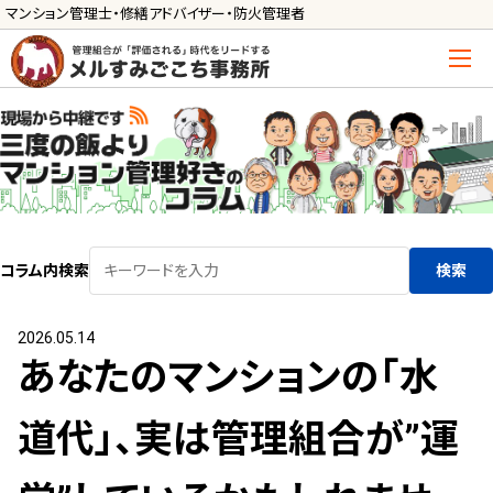
マンション管理士・修繕アドバイザー・防火管理者
トップ
管理士の活用方法
ご利用の流れ »
導入に向けた手続き »
コラム内検索
検索
サービス一覧
2026.05.14
管理組合運営
あなたのマンションの「水
メルの理事会アドバイザー »
メルのプロ理事長 »
道代」、実は管理組合が”運
新人管理士顧問サービス