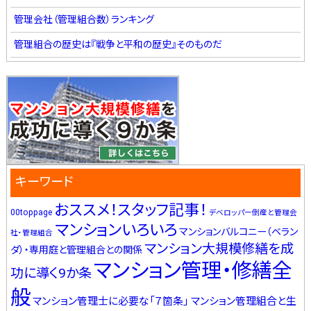
管理会社（管理組合数）ランキング
管理組合の歴史は『戦争と平和の歴史』そのものだ
キーワード
おススメ！スタッフ記事！
00toppage
デベロッパー倒産と管理会
マンションいろいろ
マンションバルコニー（ベラン
社・管理組合
マンション大規模修繕を成
ダ）・専用庭と管理組合との関係
マンション管理・修繕全
功に導く9か条
般
マンション管理士に必要な「７箇条」
マンション管理組合と生