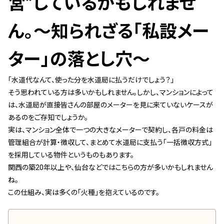
営”しているかもしれませ
管理契約見直しドクター »
管理費カイゼン隊 »
ん。〜知られざる「私設メー
ター」の落とし穴〜
建物・設備維持
長期修繕カウンセリングサービス »
「水道代なんて、使った分を水道局に払うだけでしょう？」
大規模修繕のご意見番 »
そう思われている方は多いかもしれません。しかし、マンションによって
は、水道局が直接皆さんの部屋のメーターを見に来ていないケースが
あるのをご存知でしょうか。
メルの防火管理者
実は、マンション全体で一つの大きなメーターで契約し、各戸の料金は
無料よろづ相談
管理組合が計算・徴収して、まとめて水道局に支払う「一括徴収方式」
を採用している物件というものもあります。
関西の築20年以上や、仙台などではこちらの方が多いかもしれません
会社案内
ね。
会社概要
この仕組み、実は多くの「火種」を抱えているのです。
代表挨拶 »
経営理念 »