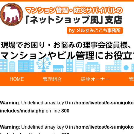
HOME
管理組合
建物オーナー
管
Warning
: Undefined array key 0 in
/home/livetest/e-sumigoko
includes/media.php
on line
800
Warning
: Undefined array key 0 in
/home/livetest/e-sumigoko