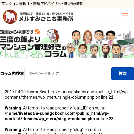
マンション管理士・修繕アドバイザー・防火管理者
トップ
管理士の活用方法
ご利用の流れ »
導入に向けた手続き »
コラム内検索
検索
サービス一覧
2017.04.19
/home/livetest/e-sumigokochi.com/public_html/wp-
管理組合運営
content/themes/wp_meru/single-column.php on line
22
メルの理事会アドバイザー »
Warning
: Attempt to read property "cat_ID" on null in
/home/livetest/e-sumigokochi.com/public_html/wp-
メルのプロ理事長 »
content/themes/wp_meru/single-column.php
on line
23
新人管理士顧問サービス
Warning
: Attempt to read property "slug" on null in