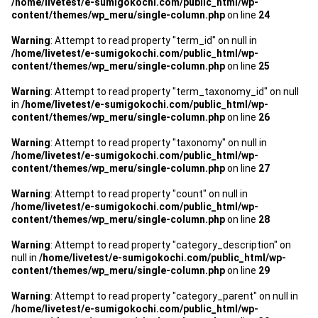
/home/livetest/e-sumigokochi.com/public_html/wp-
管理契約見直しドクター »
content/themes/wp_meru/single-column.php
on line
24
管理費カイゼン隊 »
Warning
: Attempt to read property "term_id" on null in
/home/livetest/e-sumigokochi.com/public_html/wp-
content/themes/wp_meru/single-column.php
on line
25
建物・設備維持
Warning
: Attempt to read property "term_taxonomy_id" on null
長期修繕カウンセリングサービス »
in
/home/livetest/e-sumigokochi.com/public_html/wp-
content/themes/wp_meru/single-column.php
on line
26
大規模修繕のご意見番 »
Warning
: Attempt to read property "taxonomy" on null in
/home/livetest/e-sumigokochi.com/public_html/wp-
content/themes/wp_meru/single-column.php
on line
27
メルの防火管理者
Warning
: Attempt to read property "count" on null in
無料よろづ相談
/home/livetest/e-sumigokochi.com/public_html/wp-
content/themes/wp_meru/single-column.php
on line
28
会社案内
Warning
: Attempt to read property "category_description" on
null in
/home/livetest/e-sumigokochi.com/public_html/wp-
会社概要
content/themes/wp_meru/single-column.php
on line
29
代表挨拶 »
Warning
: Attempt to read property "category_parent" on null in
/home/livetest/e-sumigokochi.com/public_html/wp-
経営理念 »