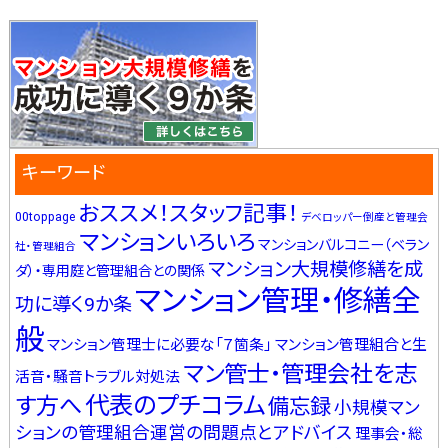
キーワード
おススメ！スタッフ記事！
00toppage
デベロッパー倒産と管理会
マンションいろいろ
マンションバルコニー（ベラン
社・管理組合
マンション大規模修繕を成
ダ）・専用庭と管理組合との関係
マンション管理・修繕全
功に導く9か条
般
マンション管理士に必要な「７箇条」
マンション管理組合と生
マン管士・管理会社を志
活音・騒音トラブル対処法
代表のプチコラム
す方へ
備忘録
小規模マン
ションの管理組合運営の問題点とアドバイス
理事会・総