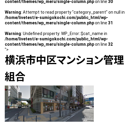
content/themes/wp_meru/single-column.php
on line
30
スタッフ紹介 »
Warning
: Attempt to read property "category_parent" on null in
/home/livetest/e-sumigokochi.com/public_html/wp-
content/themes/wp_meru/single-column.php
on line
31
実績・お客様の声
Warning
: Undefined property: WP_Error::$cat_name in
/home/livetest/e-sumigokochi.com/public_html/wp-
よくあるご質問
content/themes/wp_meru/single-column.php
on line
32
">
横浜市中区マンション管理
コラム
組合