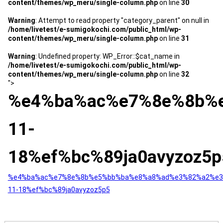
content/themes/wp_meru/single-column.php
on line
30
スタッフ紹介 »
Warning
: Attempt to read property "category_parent" on null in
/home/livetest/e-sumigokochi.com/public_html/wp-
content/themes/wp_meru/single-column.php
on line
31
実績・お客様の声
Warning
: Undefined property: WP_Error::$cat_name in
/home/livetest/e-sumigokochi.com/public_html/wp-
よくあるご質問
content/themes/wp_meru/single-column.php
on line
32
">
%e4%ba%ac%e7%8e%8b%
コラム
11-
18%ef%bc%89ja0avyzoz5p
%e4%ba%ac%e7%8e%8b%e5%bb%ba%e8%a8%ad%e3%82%a2%e3
11-18%ef%bc%89ja0avyzoz5p5