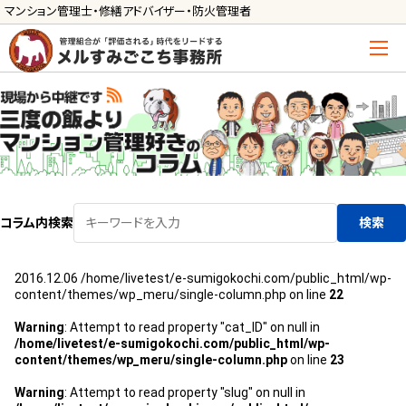
マンション管理士・修繕アドバイザー・防火管理者
トップ
管理士の活用方法
ご利用の流れ »
導入に向けた手続き »
コラム内検索
検索
サービス一覧
2016.12.06
/home/livetest/e-sumigokochi.com/public_html/wp-
管理組合運営
content/themes/wp_meru/single-column.php on line
22
メルの理事会アドバイザー »
Warning
: Attempt to read property "cat_ID" on null in
/home/livetest/e-sumigokochi.com/public_html/wp-
メルのプロ理事長 »
content/themes/wp_meru/single-column.php
on line
23
新人管理士顧問サービス
Warning
: Attempt to read property "slug" on null in