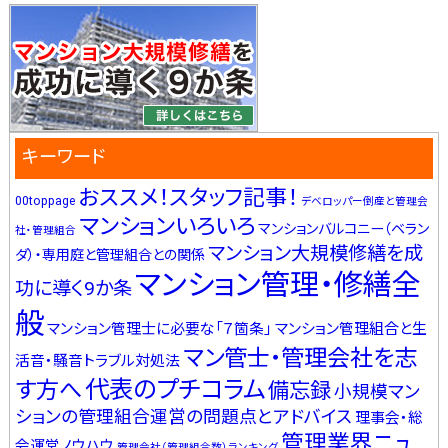
キーワード
おススメ！スタッフ記事！
00toppage
デベロッパー倒産と管理会
マンションいろいろ
マンションバルコニー（ベラン
社・管理組合
マンション大規模修繕を成
ダ）・専用庭と管理組合との関係
マンション管理・修繕全
功に導く9か条
般
マンション管理士に必要な「７箇条」
マンション管理組合と生
マン管士・管理会社を志
活音・騒音トラブル対処法
代表のプチコラム
す方へ
備忘録
小規模マン
ションの管理組合運営の問題点とアドバイス
理事会・総
管理業界ニュ
会運営ノウハウ
管理会社（管理組合数）ランキング