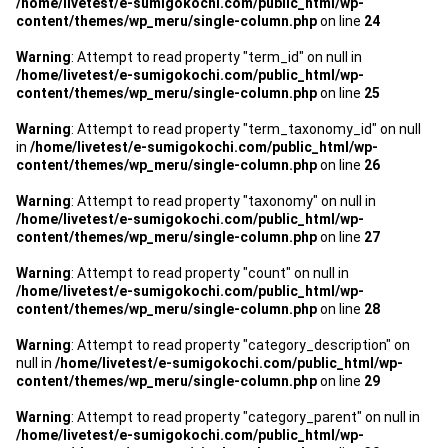
/home/livetest/e-sumigokochi.com/public_html/wp-
管理契約見直しドクター »
content/themes/wp_meru/single-column.php
on line
24
管理費カイゼン隊 »
Warning
: Attempt to read property "term_id" on null in
/home/livetest/e-sumigokochi.com/public_html/wp-
content/themes/wp_meru/single-column.php
on line
25
建物・設備維持
Warning
: Attempt to read property "term_taxonomy_id" on null
長期修繕カウンセリングサービス »
in
/home/livetest/e-sumigokochi.com/public_html/wp-
content/themes/wp_meru/single-column.php
on line
26
大規模修繕のご意見番 »
Warning
: Attempt to read property "taxonomy" on null in
/home/livetest/e-sumigokochi.com/public_html/wp-
content/themes/wp_meru/single-column.php
on line
27
メルの防火管理者
Warning
: Attempt to read property "count" on null in
無料よろづ相談
/home/livetest/e-sumigokochi.com/public_html/wp-
content/themes/wp_meru/single-column.php
on line
28
会社案内
Warning
: Attempt to read property "category_description" on
null in
/home/livetest/e-sumigokochi.com/public_html/wp-
会社概要
content/themes/wp_meru/single-column.php
on line
29
代表挨拶 »
Warning
: Attempt to read property "category_parent" on null in
/home/livetest/e-sumigokochi.com/public_html/wp-
経営理念 »