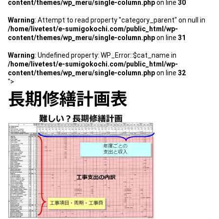
content/themes/wp_meru/single-column.php
on line
30
スタッフ紹介 »
Warning
: Attempt to read property "category_parent" on null in
/home/livetest/e-sumigokochi.com/public_html/wp-
content/themes/wp_meru/single-column.php
on line
31
実績・お客様の声
Warning
: Undefined property: WP_Error::$cat_name in
/home/livetest/e-sumigokochi.com/public_html/wp-
よくあるご質問
content/themes/wp_meru/single-column.php
on line
32
">
長期修繕計画表
コラム