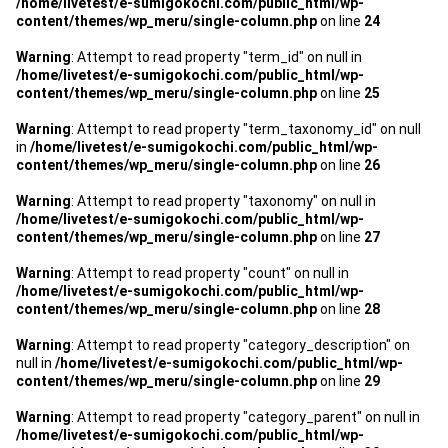
/home/livetest/e-sumigokochi.com/public_html/wp-
管理契約見直しドクター »
content/themes/wp_meru/single-column.php
on line
24
管理費カイゼン隊 »
Warning
: Attempt to read property "term_id" on null in
/home/livetest/e-sumigokochi.com/public_html/wp-
content/themes/wp_meru/single-column.php
on line
25
建物・設備維持
Warning
: Attempt to read property "term_taxonomy_id" on null
長期修繕カウンセリングサービス »
in
/home/livetest/e-sumigokochi.com/public_html/wp-
content/themes/wp_meru/single-column.php
on line
26
大規模修繕のご意見番 »
Warning
: Attempt to read property "taxonomy" on null in
/home/livetest/e-sumigokochi.com/public_html/wp-
content/themes/wp_meru/single-column.php
on line
27
メルの防火管理者
Warning
: Attempt to read property "count" on null in
無料よろづ相談
/home/livetest/e-sumigokochi.com/public_html/wp-
content/themes/wp_meru/single-column.php
on line
28
会社案内
Warning
: Attempt to read property "category_description" on
null in
/home/livetest/e-sumigokochi.com/public_html/wp-
会社概要
content/themes/wp_meru/single-column.php
on line
29
代表挨拶 »
Warning
: Attempt to read property "category_parent" on null in
/home/livetest/e-sumigokochi.com/public_html/wp-
経営理念 »