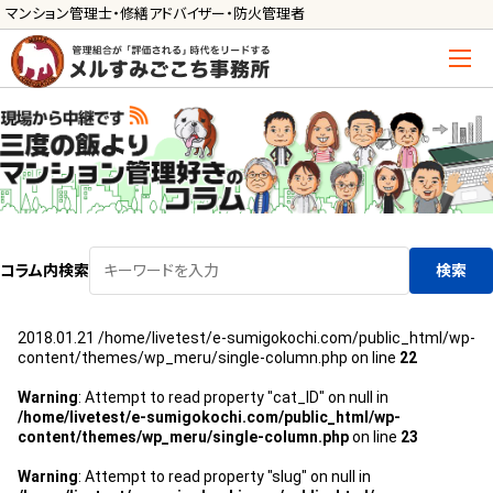
マンション管理士・修繕アドバイザー・防火管理者
トップ
管理士の活用方法
ご利用の流れ »
導入に向けた手続き »
コラム内検索
検索
サービス一覧
2018.01.21
/home/livetest/e-sumigokochi.com/public_html/wp-
管理組合運営
content/themes/wp_meru/single-column.php on line
22
メルの理事会アドバイザー »
Warning
: Attempt to read property "cat_ID" on null in
/home/livetest/e-sumigokochi.com/public_html/wp-
メルのプロ理事長 »
content/themes/wp_meru/single-column.php
on line
23
新人管理士顧問サービス
Warning
: Attempt to read property "slug" on null in