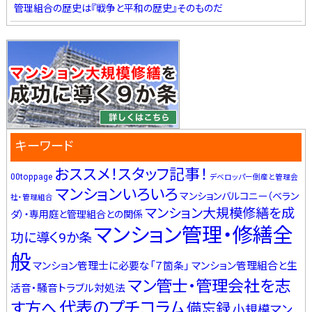
管理組合の歴史は『戦争と平和の歴史』そのものだ
キーワード
おススメ！スタッフ記事！
00toppage
デベロッパー倒産と管理会
マンションいろいろ
マンションバルコニー（ベラン
社・管理組合
マンション大規模修繕を成
ダ）・専用庭と管理組合との関係
マンション管理・修繕全
功に導く9か条
般
マンション管理士に必要な「７箇条」
マンション管理組合と生
マン管士・管理会社を志
活音・騒音トラブル対処法
代表のプチコラム
す方へ
備忘録
小規模マン