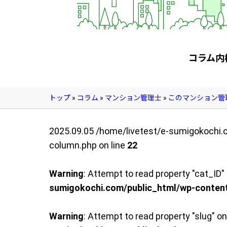
管理契約見直しドクター »
管理費カイゼン隊 »
建物・設備維持
コラム内
長期修繕カウンセリングサービス »
大規模修繕のご意見番 »
トップ
»
コラム
»
マンション管理士
»
このマンション管
メルの防火管理者
2025.09.05
/home/livetest/e-sumigokochi
column.php on line
無料よろづ相談
22
Warning
: Attempt to read property "cat_ID" 
会社案内
sumigokochi.com/public_html/wp-conten
会社概要
代表挨拶 »
Warning
: Attempt to read property "slug" on
経営理念 »