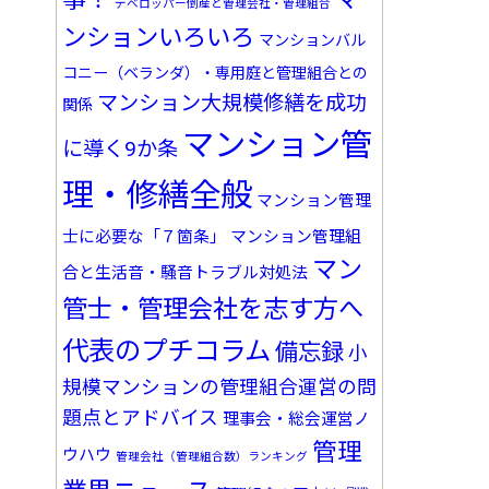
デベロッパー倒産と管理会社・管理組合
ンションいろいろ
マンションバル
コニー（ベランダ）・専用庭と管理組合との
マンション大規模修繕を成功
関係
マンション管
に導く9か条
理・修繕全般
マンション管理
士に必要な「７箇条」
マンション管理組
マン
合と生活音・騒音トラブル対処法
管士・管理会社を志す方へ
代表のプチコラム
備忘録
小
規模マンションの管理組合運営の問
題点とアドバイス
理事会・総会運営ノ
管理
ウハウ
管理会社（管理組合数）ランキング