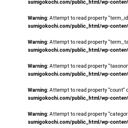
sumigokochi.com/public_html/wp-conten
スタッフ紹介 »
Warning
: Attempt to read property "term_id"
実績・お客様の声
sumigokochi.com/public_html/wp-conten
よくあるご質問
Warning
: Attempt to read property "term_t
sumigokochi.com/public_html/wp-conten
コラム
Warning
: Attempt to read property "taxonom
sumigokochi.com/public_html/wp-conten
Warning
: Attempt to read property "count" o
sumigokochi.com/public_html/wp-conten
Warning
: Attempt to read property "categor
sumigokochi.com/public_html/wp-conten